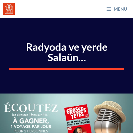
İçeriğe
MENU
atla
Radyoda ve yerde
Salaün…