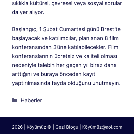
sıklıkla kültürel, çevresel veya sosyal sorular
da yer alıyor.
Başlangıç, 1 Şubat Cumartesi günü Brest’te
başlayacak ve katılımcılar, planlanan 8 film
konferansından 3’üne katılabilecekler. Film
konferanslarının ücretsiz ve kaliteli olması
nedeniyle talebin her geçen yıl biraz daha
arttığını ve buraya önceden kayıt
yaptırılmasında fayda olduğunu unutmayın.
Kategoriler
Haberler
2026 | Köyümüz © | Gezi Blogu | Köyümü
z@aol.com