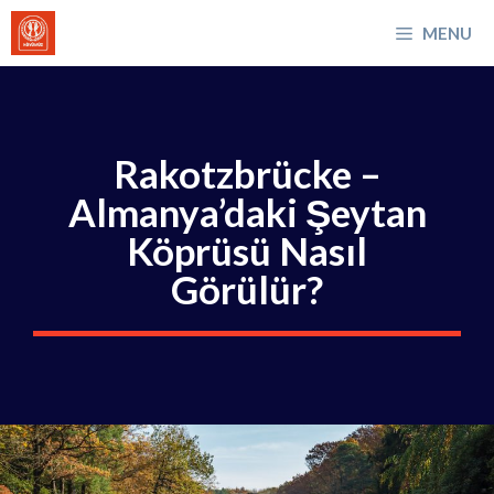
İçeriğe
MENU
atla
Rakotzbrücke –
Almanya’daki Şeytan
Köprüsü Nasıl
Görülür?