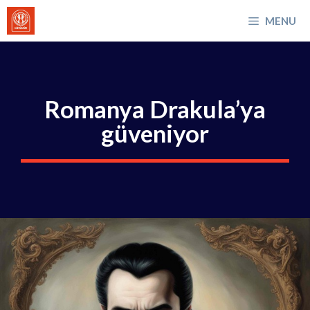
İçeriğe
MENU
atla
Romanya Drakula’ya
güveniyor