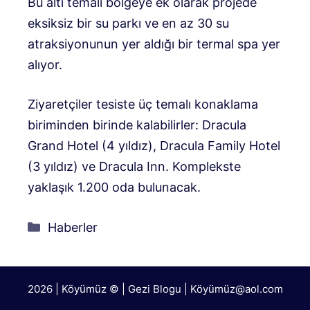
Bu altı temalı bölgeye ek olarak projede
eksiksiz bir su parkı ve en az 30 su
atraksiyonunun yer aldığı bir termal spa yer
alıyor.
Ziyaretçiler tesiste üç temalı konaklama
biriminden birinde kalabilirler: Dracula
Grand Hotel (4 yıldız), Dracula Family Hotel
(3 yıldız) ve Dracula Inn. Komplekste
yaklaşık 1.200 oda bulunacak.
Kategoriler
Haberler
2026 | Köyümüz © | Gezi Blogu | Köyümü
z@aol.com