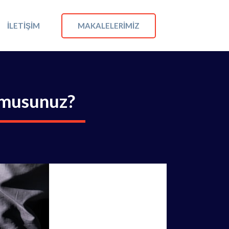
MAKALELERIMIZ
İLETIŞIM
r musunuz?