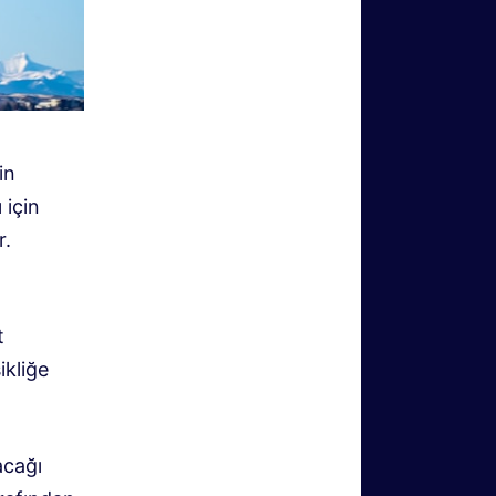
in
 için
r.
t
ikliğe
acağı