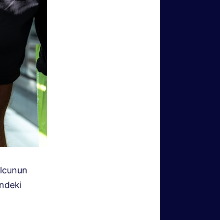
olcunun
indeki