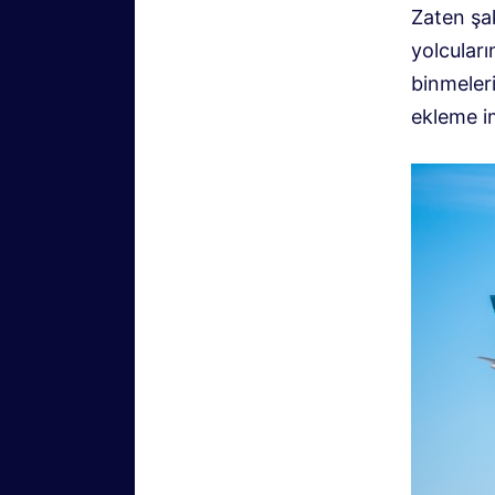
Zaten şak
yolcuları
binmeleri
ekleme i