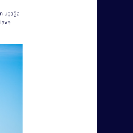
son uçağa
ilave