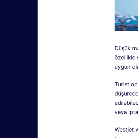
Düşük mal
özellikl
uygun ol
Turist op
düşürecek
edilebile
veya ipta
Westjet w