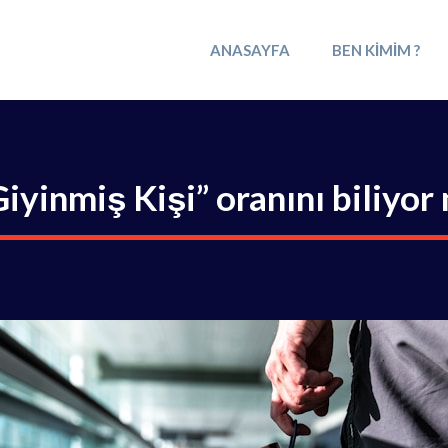
ANASAYFA
BEN KIMIM ?
iyinmiş Kişi” oranını biliyo