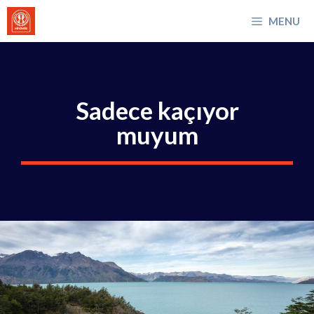
İçeriğe
MENU
atla
Sadece kaçıyor
muyum