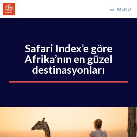
İçeriğe
MENU
atla
Safari Index’e göre
Afrika’nın en güzel
destinasyonları