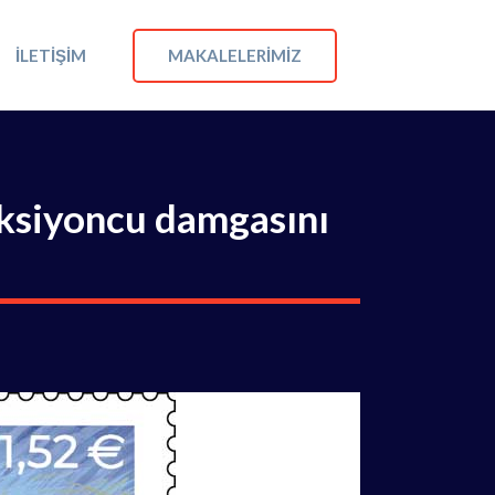
MAKALELERIMIZ
İLETIŞIM
eksiyoncu damgasını