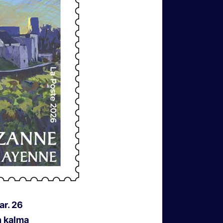
ar.
26
n kalma