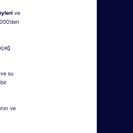
yleri
ve
.000’den
açağ
 ve su
bir
nın ve