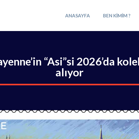
ANASAYFA
BEN KIMIM ?
yenne’in “Asi”si 2026’da kol
alıyor