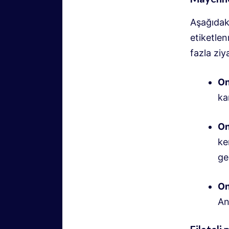
Aşağıdaki
etiketle
fazla ziy
On
ka
On
ke
ge
On
An