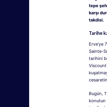
tepe şeh
karşı dur
takdisi
.
Tarihe k
Erve’ye 
Sainte-Su
tarihini b
Viscount
kuşatmayı
cesaretini
Bugün, 11
konutun y