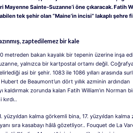
ri Mayenne Sainte-Suzanne’i öne çıkaracak
.
Fatih W
abilen tek şehir olan “Maine’in incisi” lakaplı şehre fi
azınmış, zaptedilemez bir kale
70 metreden bakan kayalık bir tepenin üzerine inşa ed
zanne, yalnızca bir kartpostal ortamı değil
.
Coğrafya
elirlediği asi bir şehir
.
1083 ile 1086 yılları arasında surl
 Hubert de Beaumont’un dört yıllık azminin ardından
 kaldırmak zorunda kalan Fatih William’ın Norman birl
 kırdı.
.
. yüzyıldan kalma görkemli bina, 17. yüzyıldan kalma z
anı sıra kasabayı hâlâ gözetliyor.
.
Fouquet de La Va