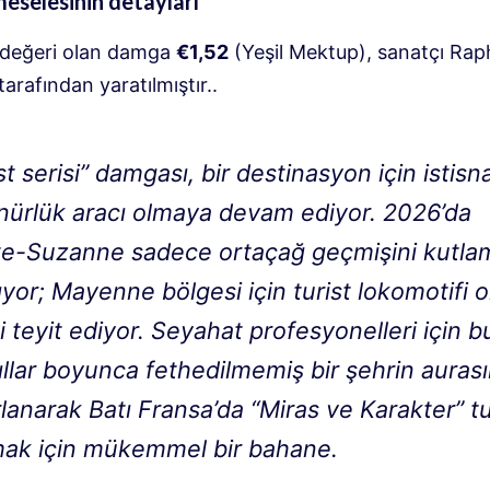
 meselesinin detayları
değeri olan damga
€1,52
(Yeşil Mektup), sanatçı Rap
arafından yaratılmıştır.
.
st serisi” damgası, bir destinasyon için istisna
nürlük aracı olmaya devam ediyor. 2026’da
te-Suzanne sadece ortaçağ geçmişini kutla
yor; Mayenne bölgesi için turist lokomotifi o
i teyit ediyor. Seyahat profesyonelleri için b
ıllar boyunca fethedilmemiş bir şehrin auras
lanarak Batı Fransa’da “Miras ve Karakter” tu
ak için mükemmel bir bahane.