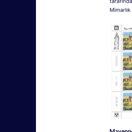
tarafında
Mimarlık
Mayenne