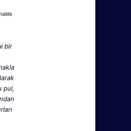
haële
i bir
makla
larak
u pul,
ından
rları