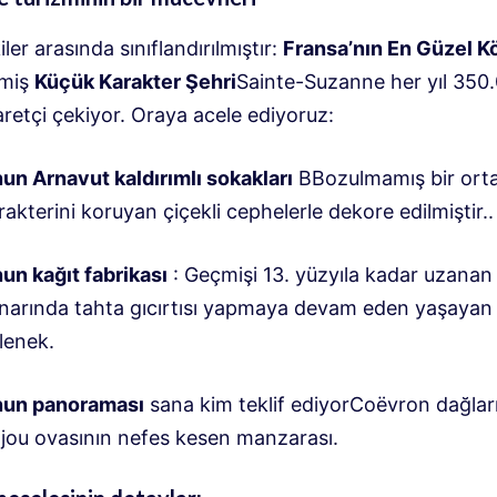
ler arasında sınıflandırılmıştır:
Fransa’nın En Güzel Kö
nmiş
Küçük Karakter Şehri
Sainte-Suzanne her yıl 350
aretçi çekiyor
. Oraya acele ediyoruz:
un Arnavut kaldırımlı sokakları
B
Bozulmamış bir ort
rakterini koruyan çiçekli cephelerle dekore edilmiştir.
.
un kağıt fabrikası
: Geçmişi 13. yüzyıla kadar uzanan
narında tahta gıcırtısı yapmaya devam eden yaşayan 
lenek
.
un panoraması
sana kim teklif ediyor
Coëvron dağları
jou ovasının nefes kesen manzarası
.