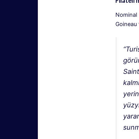
Filateli
Nominal 
Goineau t
“Turi
görü
Sain
kalmı
yerin
yüzy
yarar
sunm