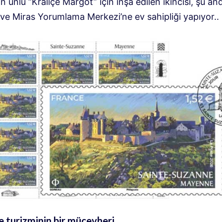
n ünlü “Kraliçe Margot” için inşa edilen ikincisi, şu an
 ve Miras Yorumlama Merkezi’ne ev sahipliği yapıyor.
.
 turizminin bir mücevheri