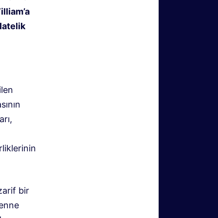
illiam’a
latelik
ilen
sının
arı,
iklerinin
arif bir
renne