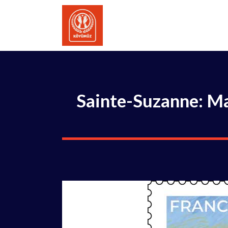
İçeriğe
atla
Sainte-Suzanne: Ma