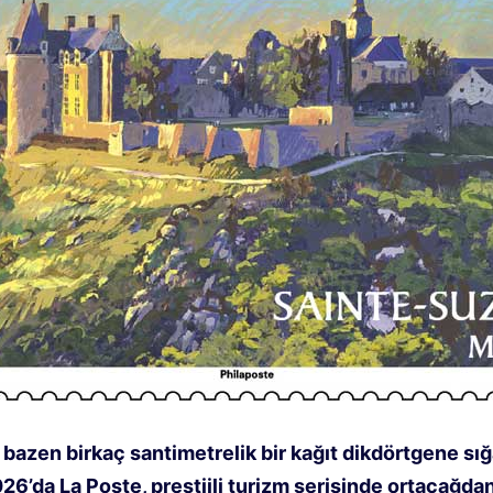
 bazen birkaç santimetrelik bir kağıt dikdörtgene sığ
26’da La Poste, prestijli turizm serisinde ortaçağda