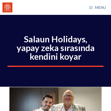
İçeriğe
MENU
atla
Salaun Holidays,
yapay zeka sırasında
kendini koyar