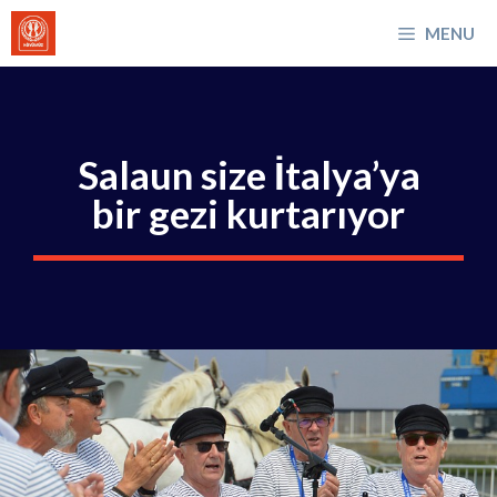
İçeriğe
MENU
atla
Salaun size İtalya’ya
bir gezi kurtarıyor