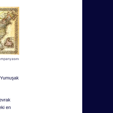
ampanyasını
l “Yumuşak
evrak
eki en