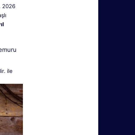
, 2026
şlı
ıl
memuru
r. ile