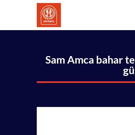
İçeriğe
atla
Sam Amca bahar tem
gü