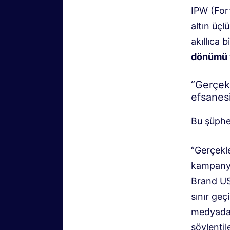
IPW (For
altın üçl
akıllıca b
dönümü v
“Gerçek
efsanes
Bu şüphes
“Gerçekl
kampanya
Brand USA
sınır geçi
medyada 
söylenti