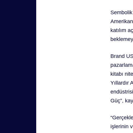
Sembolik 
Amerikan t
katılım aç
beklemeye
Brand USA
pazarlama
kitabı nit
Yıllardır
endüstris
Güç”, kay
“Gerçekle
işlerini