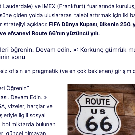
t Lauderdale) ve IMEX (Frankfurt) fuarlarında
kuruluş
üsüne giden yolda uluslararası talebi artırmak için iki ba
ir stratejiyi açıkladı:
FIFA Dünya Kupası, ülkenin 250. y
e efsanevi Route 66’nın yüzüncü yılı
.
leri öğrenin. Devam edin. »: Korkunç gümrük 
inin sonu
iz ofisin en pragmatik (ve en çok beklenen) girişimidi
eri Öğrenin”
sı. Devam Edin.
»
, vizeler, harçlar ve
şleriyle ilgili sosyal
bol miktarda bulunan
ler, güncel olmayan