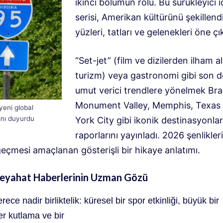
ikinci bölümün rolü
.
Bu sürükleyici i
serisi, Amerikan kültürünü şekillend
yüzleri, tatları ve gelenekleri öne çı
“Set-jet” (film ve dizilerden ilham a
turizm) veya gastronomi gibi son 
umut verici trendlere yönelmek
Bra
Monument Valley, Memphis, Texas
eni global
nı duyurdu
York City gibi ikonik destinasyonlarla 
raporlarını yayınladı
.
2026 şenlikler
geçmesi amaçlanan gösterişli bir hikaye anlatımı
.
Seyahat Haberlerinin Uzman Gözü
ece nadir birliktelik: küresel bir spor etkinliği, büyük bir
r kutlama ve bir