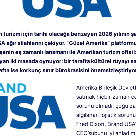
 turizmi için tarihi olacağa benzeyen 2026 yılının ş
 ağır silahlarını çekiyor
.
“Güzel Amerika” platformu 
eşenin eş zamanlı lansmanı ile
Amerikan turizm ofisi b
an iki masada oynuyor: bir tarafta kültürel rüyayı sa
afta ise korkunç sınır bürokrasisini önemsizleştiriyor
Amerika Birleşik Devletle
satmak hiçbir zaman çek
sorunu olmadı, çoğu z
algılanan lojistik sorunu
Fred Dixon, Brand USA’
CEO’su
bunu iyi anladım