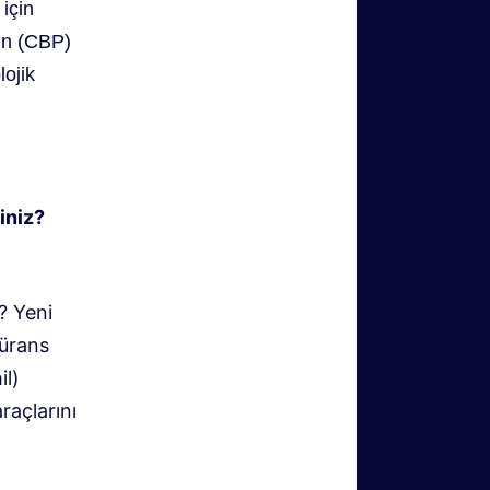
 için
in (CBP)
lojik
siniz?
?
Yeni
ürans
il)
raçlarını