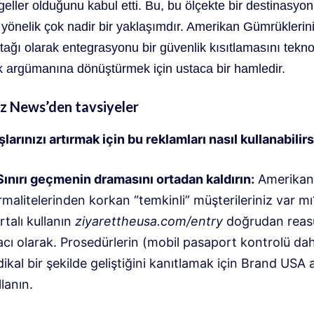
eller olduğunu kabul etti
. Bu, bu ölçekte bir destinasyon
 yönelik çok nadir bir yaklaşımdır.
Amerikan Gümrüklerin
ortağı olarak entegrasyonu
bir güvenlik kısıtlamasını tekno
k argümanına dönüştürmek için ustaca bir hamledir.
 News’den tavsiyeler
larınızı artırmak için bu reklamları nasıl kullanabilir
 Sınırı geçmenin dramasını ortadan kaldırın:
Amerikan
rmalitelerinden korkan “temkinli” müşterileriniz var mı
rtalı kullanın
ziyarettheusa.com/entry
doğrudan reas
acı olarak
.
Prosedürlerin (mobil pasaport kontrolü dah
dikal bir şekilde geliştiğini kanıtlamak için Brand USA a
llanın
.