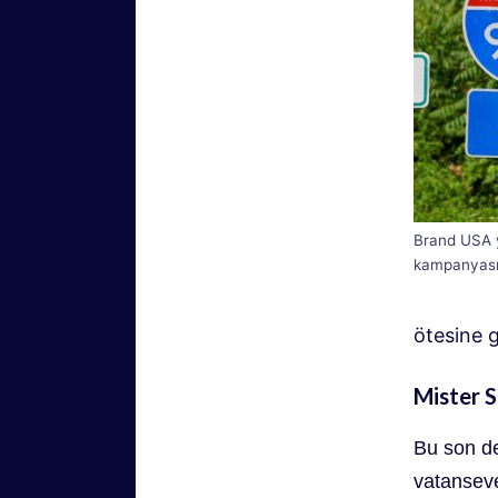
Brand USA y
kampanyası
ötesine 
Mister 
Bu son der
vatanseve