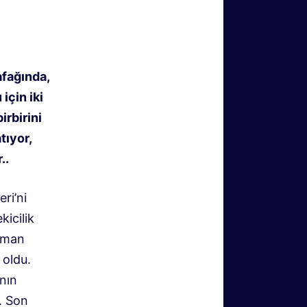
afağında,
için iki
irbirini
tıyor,
.
.
ri’ni
icilik
aman
 oldu.
nın
.
Son