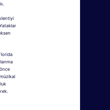
ı,
klentiyi
 Yataklar
eksen
Florida
ullanma
 önce
müzikal
luk
erek.