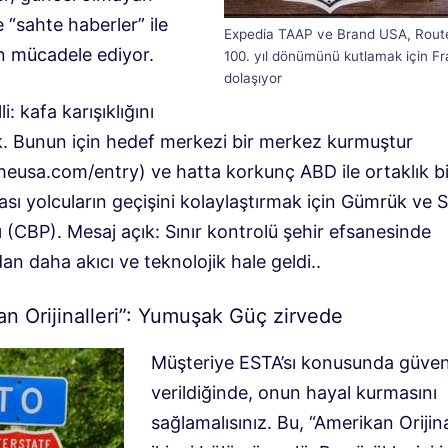
ve “sahte haberler” ile
Expedia TAAP ve Brand USA, Route
 mücadele ediyor
.
100. yıl dönümünü kutlamak için Fr
dolaşıyor
i: kafa karışıklığını
k
.
Bunun için hedef merkezi bir merkez kurmuştur
theusa.com/entry
)
ve hatta korkunç ABD ile ortaklık bi
ası yolcuların geçişini kolaylaştırmak için Gümrük ve S
 (CBP)
.
Mesaj açık: Sınır kontrolü şehir efsanesinde
n daha akıcı ve teknolojik hale geldi.
.
n Orijinalleri”: ​​Yumuşak Güç zirvede
Müşteriye ESTA’sı konusunda güve
verildiğinde, onun hayal kurmasını
sağlamalısınız.
Bu, “Amerikan Orijinal