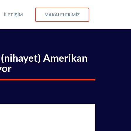
MAKALELERIMIZ
İLETIŞIM
 (nihayet) Amerikan
yor