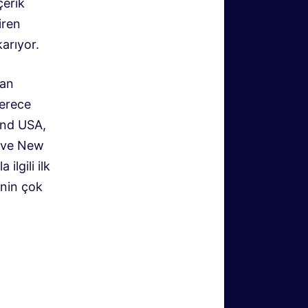
çerik
iren
karıyor
.
lan
derece
nd USA,
 ve New
ilgili ilk
inin çok