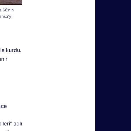
 66’nın
ansa’yı
le kurdu.
ınır
nce
leri” adlı