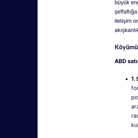
büyük eng
şeffaflığa
iletişim 
akışkanlı
Köyümüz
ABD satış
1.
fo
po
ar
ra
ku