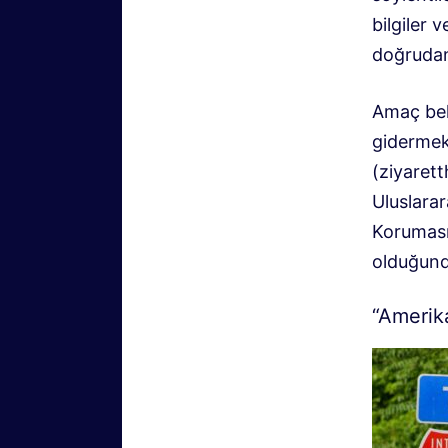
bilgiler 
doğrudan
Amaç bell
giderme
(
ziyaret
Uluslarar
Koruması
olduğunda
“Amerika