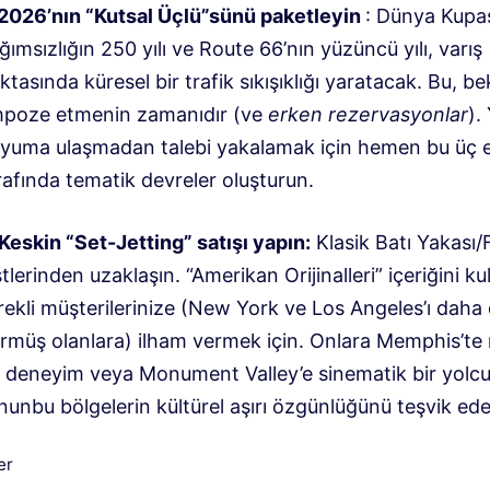
2026’nın “Kutsal Üçlü”sünü paketleyin
: Dünya Kupas
ğımsızlığın 250 yılı ve Route 66’nın yüzüncü yılı, varış
ktasında küresel bir trafik sıkışıklığı yaratacak
. Bu, be
poze etmenin zamanıdır (ve
erken rezervasyonlar
).
yuma ulaşmadan talebi yakalamak için hemen bu üç 
rafında tematik devreler oluşturun.
 Keskin “Set-Jetting” satışı yapın:
Klasik Batı Yakası/
stlerinden uzaklaşın.
“Amerikan Orijinalleri” içeriğini k
rekli müşterilerinize (New York ve Los Angeles’ı daha
rmüş olanlara) ilham vermek için.
Onlara Memphis’te 
r deneyim veya Monument Valley’e sinematik bir yolcu
nun
bu bölgelerin kültürel aşırı özgünlüğünü teşvik ed
iler
er