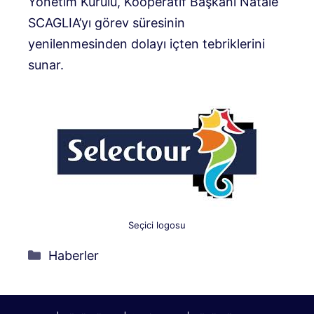
Yönetim Kurulu, Kooperatif Başkanı Natale
SCAGLIA’yı görev süresinin
yenilenmesinden dolayı içten tebriklerini
sunar.
Seçici logosu
Kategoriler
Haberler