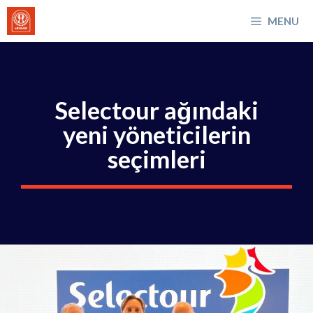
İçeriğe
MENU
atla
Selectour ağındaki
yeni yöneticilerin
seçimleri