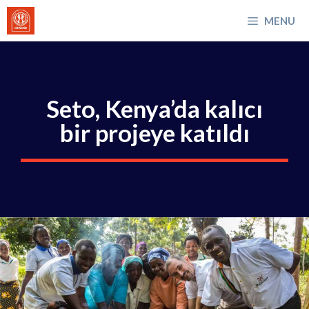
İçeriğe
MENU
atla
Seto, Kenya’da kalıcı
bir projeye katıldı