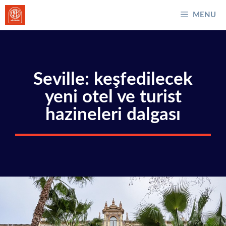
İçeriğe
MENU
atla
Seville: keşfedilecek
yeni otel ve turist
hazineleri dalgası