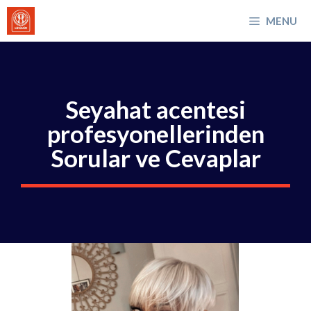
İçeriğe
MENU
atla
Seyahat acentesi
profesyonellerinden
Sorular ve Cevaplar