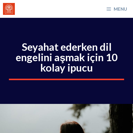
İçeriğe
MENU
atla
Seyahat ederken dil
engelini aşmak için 10
kolay ipucu