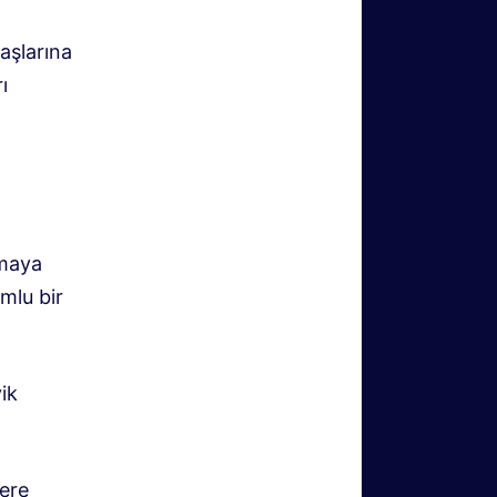
aşlarına
ı
amaya
mlu bir
vik
lere