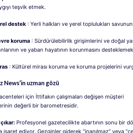
ygıyı teşvik etmek
.
rel destek
: Yerli halkları ve yerel toplulukları savunun
vre koruma
: Sürdürülebilirlik girişimlerini ve doğal 
anlarının ve yaban hayatının korunmasını destekleme
ras
: Kültürel mirası koruma ve koruma projelerini vur
 News’in uzman gözü
centeleri için İttifakın çalışmaları değişen müşteri
erinin değerli bir barometresidir.
 çıkar:
Profesyonel gazetecilikte abartının sonu bir 
 işaret ediyor. Gezginler giderek “inanılmaz” veya “c