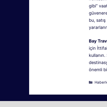
gibi” vaa
güvenerek
bu, satış
yararlanm
Bay Trav
için İtti
kullanın.
destinas
önemli b
Kategor
Haberl