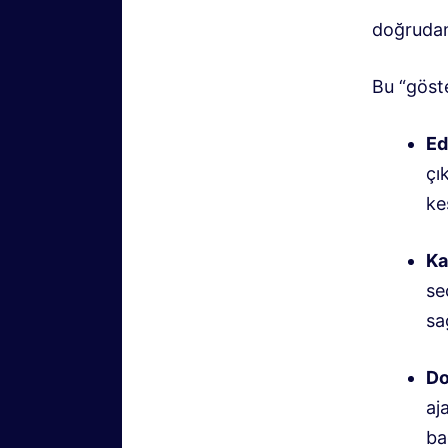
doğrudan 
Bu “göster
Ed
çı
kes
Ka
se
sa
Do
aj
ba