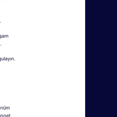
.
yaşam
k
.
gulayın
.
dönüm
ennet