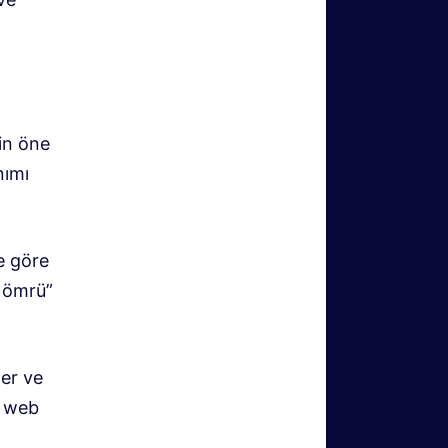
rin öne
nımı
e göre
f ömrü”
ler ve
n web