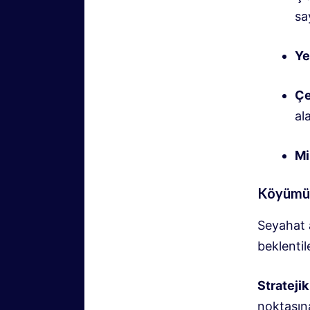
sa
Ye
Çe
al
Mi
Köyümüz
Seyahat a
beklentil
Stratejik
noktasına