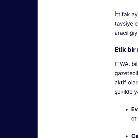
İttifak a
tavsiye 
aracılığıy
Etik bi
ITWA, bil
gazeteci
aktif ola
şekilde 
Ev
et
Çe