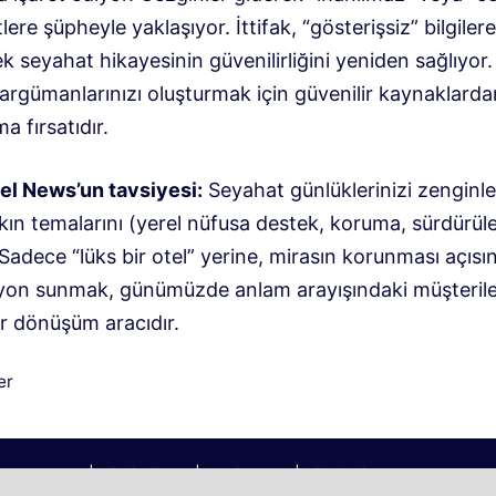
tlere şüpheyle yaklaşıyor. İttifak, “gösterişsiz” bilgilere
 seyahat hikayesinin güvenilirliğini yeniden sağlıyor.
 argümanlarınızı oluşturmak için güvenilir kaynaklarda
a fırsatıdır
.
el News’un tavsiyesi:
Seyahat günlüklerinizi zenginl
fakın temalarını (yerel nüfusa destek, koruma, sürdürüleb
 Sadece “lüks bir otel” yerine, mirasın korunması açısı
yon sunmak, günümüzde anlam arayışındaki müşteriler
ir dönüşüm aracıdır.
iler
er
2026 | Köyümüz © | Gezi Blogu | Köyümü
z@aol.com