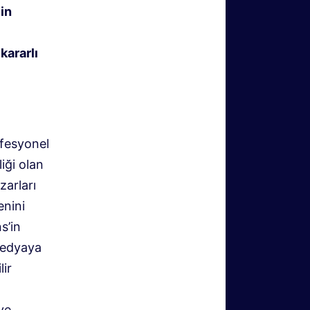
in
kararlı
fesyonel
iği olan
zarları
enini
s’in
 medyaya
ir
ve