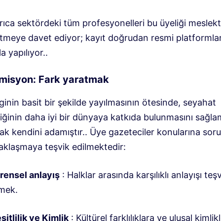
yrıca sektördeki tüm profesyonelleri bu üyeliği meslekt
etmeye davet ediyor; kayıt doğrudan resmi platformlar
la yapılıyor.
.
r misyon: Fark yaratmak
ginin basit bir şekilde yayılmasının ötesinde, seyahat
liğinin daha iyi bir dünyaya katkıda bulunmasını sağl
rak kendini adamıştır.
. Üye gazeteciler konularına soru
yaklaşmaya teşvik edilmektedir:
rensel anlayış
: Halklar arasında karşılıklı anlayışı teş
mek
.
şitlilik ve Kimlik
: Kültürel farklılıklara ve ulusal kimlik