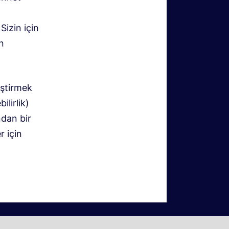
Sizin için
n
eştirmek
ilirlik)
ndan bir
 için