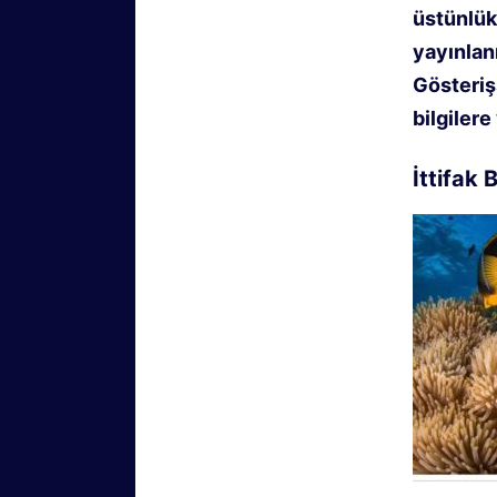
üstünlük
yayınlan
Gösteriş
bilgilere
İttifak 