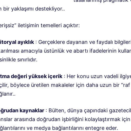
bir yaklaşımı destekliyor.
.
işsiz” iletişimin temelleri açıktır:
itoryal ayıklık
: Gerçeklere dayanan ve faydalı bilgile
karılması amacıyla üstünlük ve abartı ifadelerinin kulla
inlikle sınırlıdır
.
tma değeri yüksek içerik
: Her konu uzun vadeli ilgiy
çilir, böylece üretilen makaleler için daha uzun bir “ra
ğlanır.
.
ğrudan kaynaklar
: Bülten, dünya çapındaki gazeteci
anslar arasında doğrudan işbirliğini kolaylaştırmak içi
ğlantılarını ve medya bağlantılarını entegre eder
.