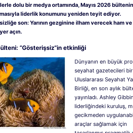
lerle dolu bir medya ortamında, Mayıs 2026 bültenin
masıyla liderlik konumunu yeniden teyit ediyor.
sizliğe son: Yarının gezginine ilham verecek ham ve 
 yer açın.
Bülteni: “Gösterişsiz”in etkinliği
Dünyanın en büyük pro
seyahat gazetecileri birl
Uluslararası Seyahat Ya
Birliği, en son aylık bült
yayınladı
.
Ashley Gibbin
liderliğindeki kuruluş,
gecikmeden uygulanabil
araçlar sağlamak için
tasarlanmış pragmatik 