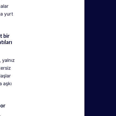
alar
ya yurt
t bir
tıları
 yalnız
ersiz
daşlar
a aşkı
yor