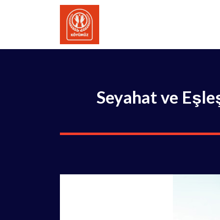
İçeriğe
atla
Seyahat ve Eşleş