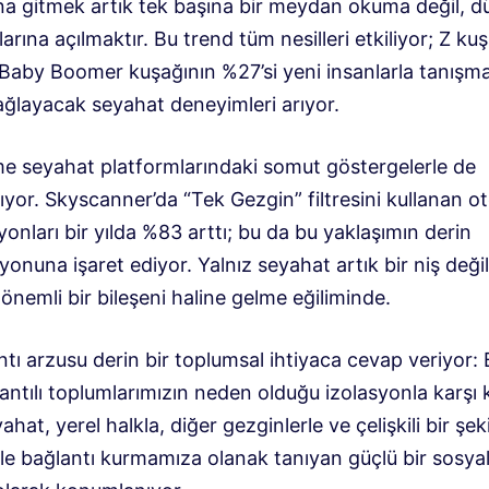
na gitmek artık tek başına bir meydan okuma değil, 
arına açılmaktır. Bu trend tüm nesilleri etkiliyor; Z ku
 Baby Boomer kuşağının %27’si yeni insanlarla tanışma
ağlayacak seyahat deneyimleri arıyor.
me seyahat platformlarındaki somut göstergelerle de
yor. Skyscanner’da “Tek Gezgin” filtresini kullanan ot
onları bir yılda %83 arttı; bu da bu yaklaşımın derin
onuna işaret ediyor. Yalnız seyahat artık bir niş değil,
n önemli bir bileşeni haline gelme eğiliminde.
tı arzusu derin bir toplumsal ihtiyaca cevap veriyor:
lantılı toplumlarımızın neden olduğu izolasyonla karşı 
ahat, yerel halkla, diğer gezginlerle ve çelişkili bir şek
le bağlantı kurmamıza olanak tanıyan güçlü bir sosya