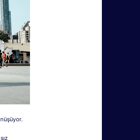
önüşüyor.
sız