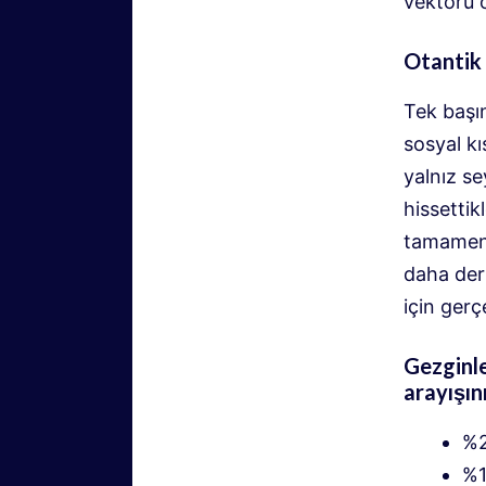
vektörü 
Otantik 
Tek başı
sosyal kı
yalnız s
hissettik
tamamen 
daha deri
için gerç
Gezginle
arayışını
%2
%1