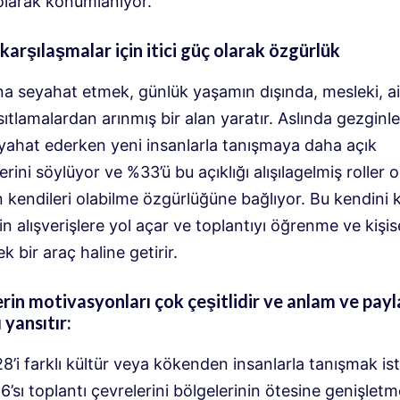
olarak konumlanıyor.
karşılaşmalar için itici güç olarak özgürlük
na seyahat etmek, günlük yaşamın dışında, mesleki, ai
sıtlamalardan arınmış bir alan yaratır. Aslında gezginle
eyahat ederken yeni insanlarla tanışmaya daha açık
lerini söylüyor ve %33’ü bu açıklığı alışılagelmiş roller
kendileri olabilme özgürlüğüne bağlıyor. Bu kendini 
n alışverişlere yol açar ve toplantıyı öğrenme ve kişis
ek bir araç haline getirir.
rin motivasyonları çok çeşitlidir ve anlam ve pay
 yansıtır:
8’i farklı kültür veya kökenden insanlarla tanışmak ist
6’sı toplantı çevrelerini bölgelerinin ötesine genişletm