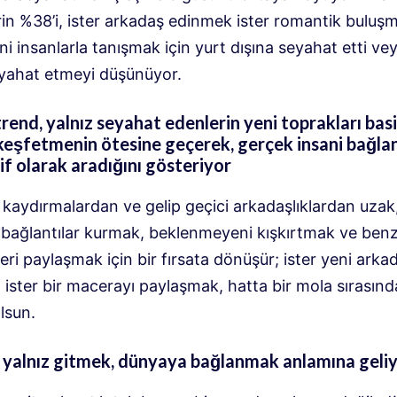
in %38’i, ister arkadaş edinmek ister romantik buluşm
ni insanlarla tanışmak için yurt dışına seyahat etti ve
eyahat etmeyi düşünüyor.
trend, yalnız seyahat edenlerin yeni toprakları basi
keşfetmenin ötesine geçerek, gerçek insani bağlan
tif olarak aradığını gösteriyor
kaydırmalardan ve gelip geçici arkadaşlıklardan uzak,
 bağlantılar kurmak, beklenmeyeni kışkırtmak ve benz
ri paylaşmak için bir fırsata dönüşür; ister yeni arka
ister bir macerayı paylaşmak, hatta bir mola sırasınd
lsun.
 yalnız gitmek, dünyaya bağlanmak anlamına geli