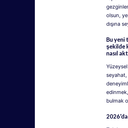
gezginler
olsun, ye
dışına s
Bu yeni 
şekilde 
nasıl ak
Yüzeysel 
seyahat,
deneyimle
edinmek, 
bulmak o
2026’da