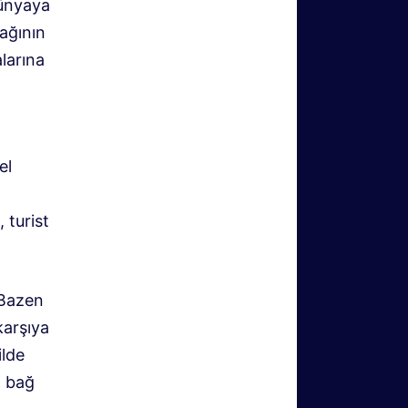
dünyaya
şağının
larına
el
 turist
 Bazen
karşıya
ilde
l bağ