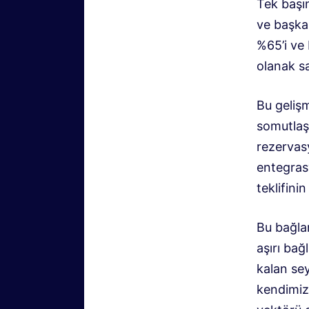
Tek başı
ve başkal
%65’i ve
olanak s
Bu geliş
somutlaşı
rezervasy
entegrasy
teklifini
Bu bağlan
aşırı bağ
kalan sey
kendimiz