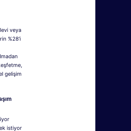
levi veya
rin %28’i
 olmadan
keşfetme,
el gelişim
laşım
iyor
ek istiyor