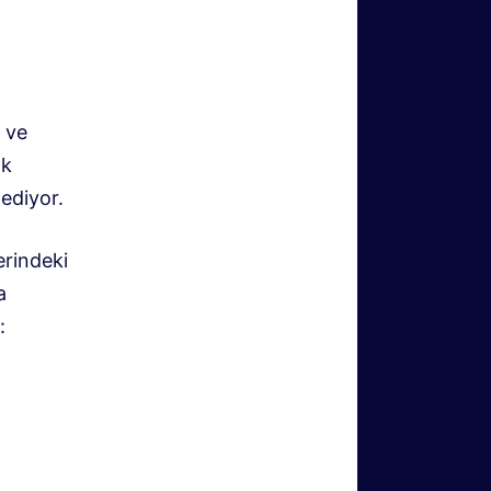
a ve
ık
ediyor.
erindeki
a
: