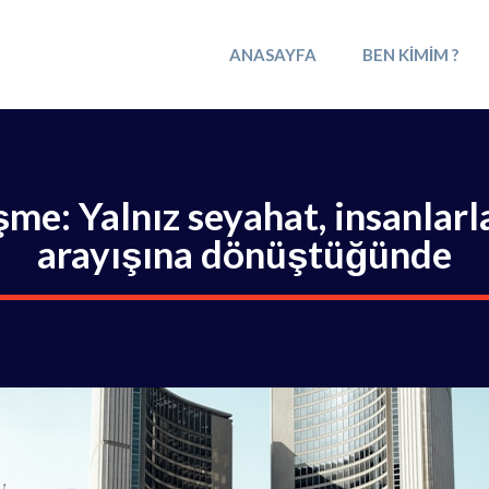
ANASAYFA
BEN KIMIM ?
me: Yalnız seyahat, insanlar
arayışına dönüştüğünde