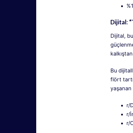
%1
Dijital:
Dijital, 
güçlenmes
kalkışta
Bu dijita
flört tar
yaşanan a
r/
r/
r/