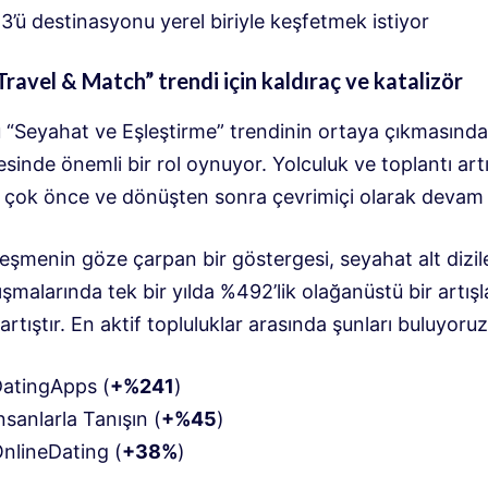
3’ü destinasyonu yerel biriyle keşfetmek istiyor
 “Travel & Match” trendi için kaldıraç ve katalizör
bu “Seyahat ve Eşleştirme” trendinin ortaya çıkmasınd
inde önemli bir rol oynuyor. Yolculuk ve toplantı art
n çok önce ve dönüşten sonra çevrimiçi olarak devam 
lleşmenin göze çarpan bir göstergesi, seyahat alt dizil
tışmalarında tek bir yılda %492’lik olağanüstü bir artışl
rtıştır. En aktif topluluklar arasında şunları buluyoruz
DatingApps (
+%241
)
İnsanlarla Tanışın (
+%45
)
OnlineDating (
+38%
)