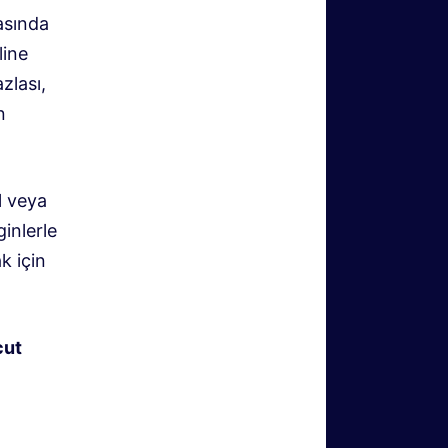
asında
line
zlası,
n
l veya
inlerle
k için
cut