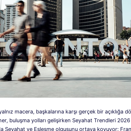
alnız macera, başkalarına karşı gerçek bir açıklığa d
er, buluşma yolları gelişirken Seyahat Trendleri 2026
a Seyahat ve Eşleşme olgusunu ortaya koyuyor: Fran