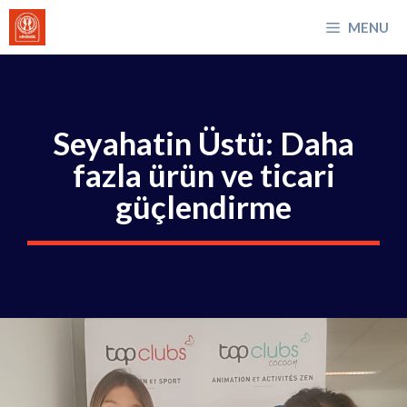
İçeriğe
MENU
atla
Seyahatin Üstü: Daha
fazla ürün ve ticari
güçlendirme