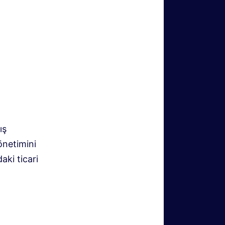
ış
yönetimini
ki ticari