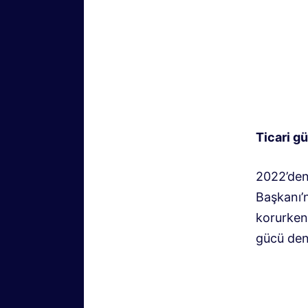
Ticari g
2022’den
Başkanı’n
korurken
gücü den