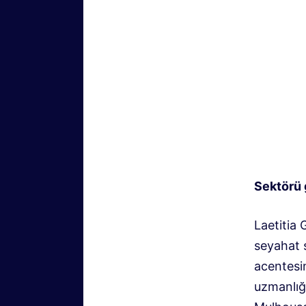
Sektörü 
Laetitia
seyahat s
acentesi
uzmanlığı