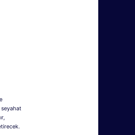
e
r seyahat
r,
tirecek.