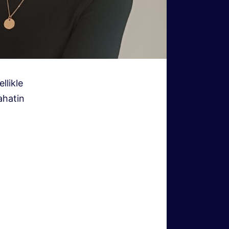
llikle
ahatin