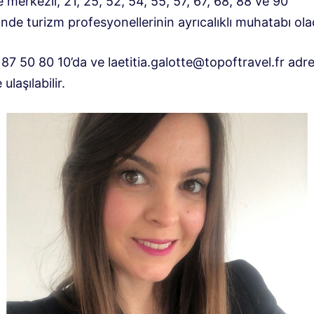
merkezli, 21, 25, 52, 54, 55, 57, 67, 68, 88 ve 90
nde turizm profesyonellerinin ayrıcalıklı muhatabı ola
 87 50 80 10’da ve
laetitia.galotte@topoftravel.fr
adre
 ulaşılabilir.