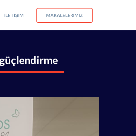
MAKALELERIMIZ
İLETIŞIM
i güçlendirme