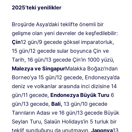
2025’teki yenilikler
Broşürde Asya’daki teklifte önemli bir
gelişme olan yeni devreler de keşfedilebilir:
Çin
12 gün/9 gecede göksel imparatorluk,
15 gün/12 gecede sular boyunca Çin ve
Tarih, 16 gün/13 gecede Çin’in 1000 yüzü,
Malezya ve Singapur
Malakka Boğazı’ndan
Borneo’ya 15 gün/12 gecede, Endonezya’da
deniz ve volkanlar arasında inci dizisine 14
gün/11 gecede,
Endonezya Büyük Turu
6
gün/13 gecede,
Bali,
13 gün/10 gecede
Tanrıların Adası ve 16 gün/13 gecede Büyük
Seylan Turu, Salaün Holidays’in 5 turluk bir
teklif sunduğunu da unutmayın.
Japonya
13