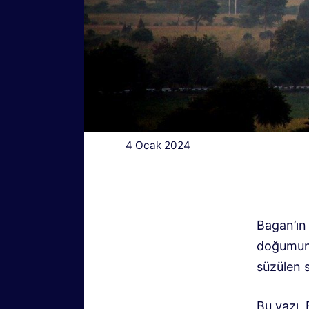
4 Ocak 2024
Bagan’ın 
doğumunu
süzülen s
Bu yazı,