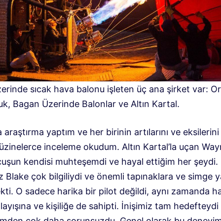
erinde sıcak hava balonu işleten üç ana şirket var: O
uk, Bagan Üzerinde Balonlar ve Altın Kartal.
 araştırma yaptım ve her birinin artılarını ve eksilerin
düzinelerce inceleme okudum. Altın Kartal’la uçan Way
çuşun kendisi muhteşemdi ve hayal ettiğim her şeydi.
 Blake çok bilgiliydi ve önemli tapınaklara ve simge y
kti. O sadece harika bir pilot değildi, aynı zamanda ha
ayışına ve kişiliğe de sahipti. İnişimiz tam hedefteydi
imden çok daha sorunsuzdu. Genel olarak bu deneyi