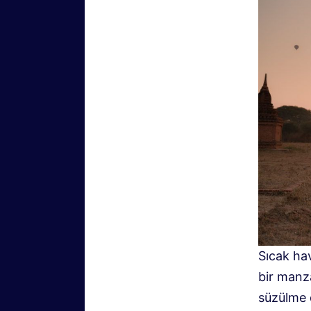
Sıcak ha
bir manz
süzülme 