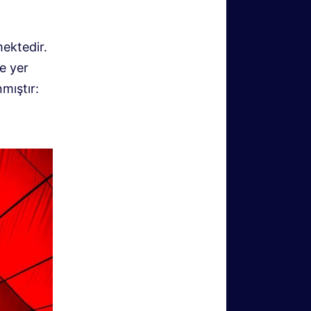
mektedir.
de yer
mıştır: