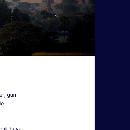
er, gün
de
ıcak hava