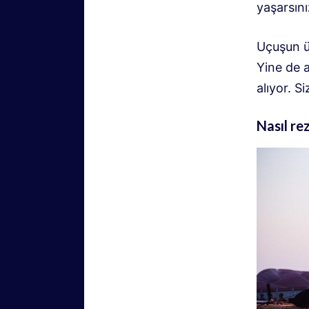
yaşarsını
Uçuşun üc
Yine de a
alıyor. S
Nasıl re