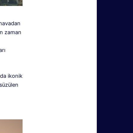
 havadan
an zaman
arı
da ikonik
 süzülen