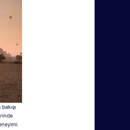
 bakışı
erinde
eneyimi