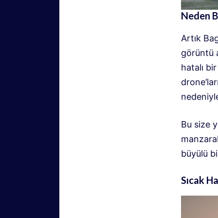
Neden B
Artık Ba
görüntü 
hatalı b
drone’lar
nedeniyl
Bu size 
manzaral
büyülü bi
Sıcak Ha