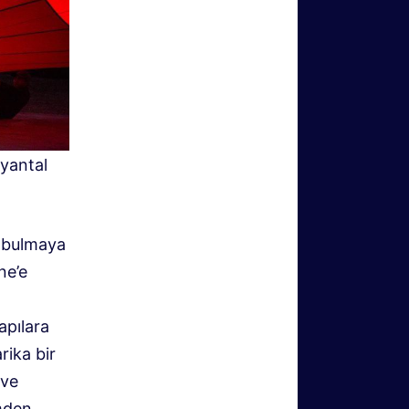
ryantal
i bulmaya
ne’e
apılara
rika bir
 ve
mden