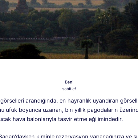
Beni
sabitle!
görselleri arandığında, en hayranlık uyandıran görsell
 ufuk boyunca uzanan, bin yıllık pagodaların üzerin
ıcak hava balonlarıyla tasvir etme eğilimindedir.
 Bagan’dayken kiminle rezervasyon yapacağınıza ve s