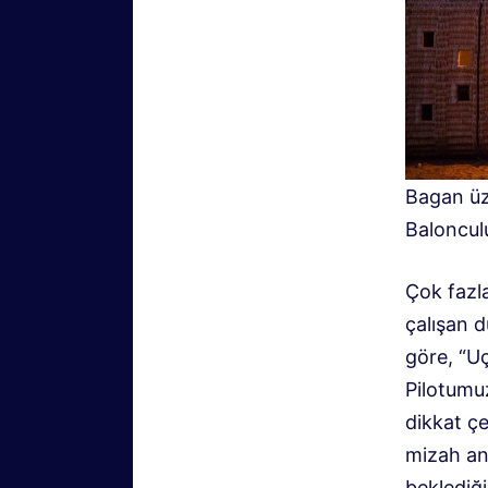
Bagan üz
Baloncul
Çok fazla
çalışan 
göre, “U
Pilotumuz
dikkat çe
mizah anl
beklediğ