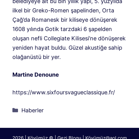
belediyeye ait bu bin yıllık yapı, 5. yüzyılda
ilkel bir Greko-Romen şapelinden, Orta
Çağ’da Romanesk bir kiliseye dönüşerek
1608 yılında Gotik tarzdaki 6 şapelden
oluşan nefli Collegiate Kilisesi’ne dönüşerek
yeniden hayat buldu. Güzel akustiğe sahip
olağanüstü bir yer.
Martine Denoune
https://www.sixfoursvagueclassique.fr/
Kategoriler
Haberler
2026 | Köyümüz © | Gezi Blogu | Köyümü
z@aol.com