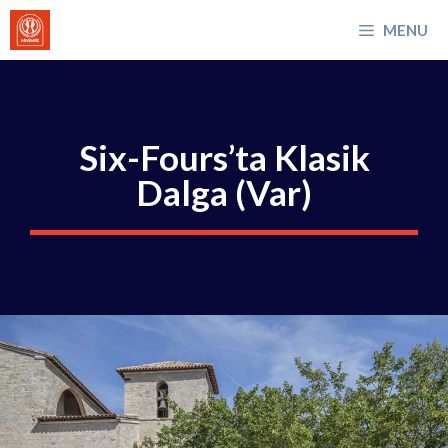
İçeriğe
MENU
atla
Six-Fours’ta Klasik
Dalga (Var)