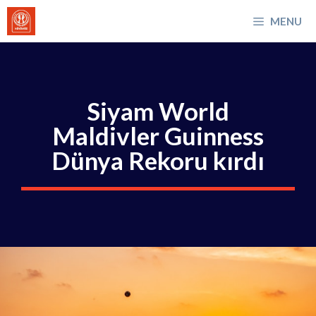
İçeriğe
MENU
atla
Siyam World
Maldivler Guinness
Dünya Rekoru kırdı