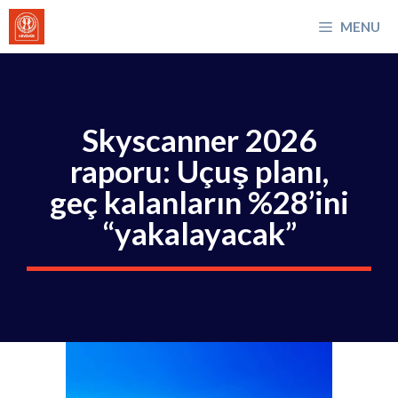
İçeriğe
MENU
atla
Skyscanner 2026
raporu: Uçuş planı,
geç kalanların %28’ini
“yakalayacak”