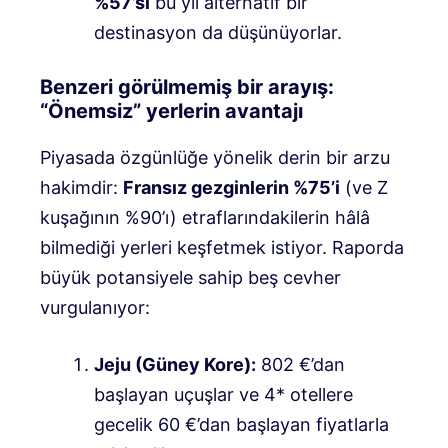
%57’si
bu yıl alternatif bir
destinasyon da düşünüyorlar
.
Benzeri görülmemiş bir arayış:
“Önemsiz” yerlerin avantajı
Piyasada özgünlüğe yönelik derin bir arzu
hakimdir:
Fransız gezginlerin %75’i
(ve Z
kuşağının %90’ı) etraflarındakilerin hâlâ
bilmediği yerleri keşfetmek istiyor
. Raporda
büyük potansiyele sahip beş cevher
vurgulanıyor:
Jeju (Güney Kore):
802 €’dan
başlayan uçuşlar ve 4* otellere
gecelik 60 €’dan başlayan fiyatlarla