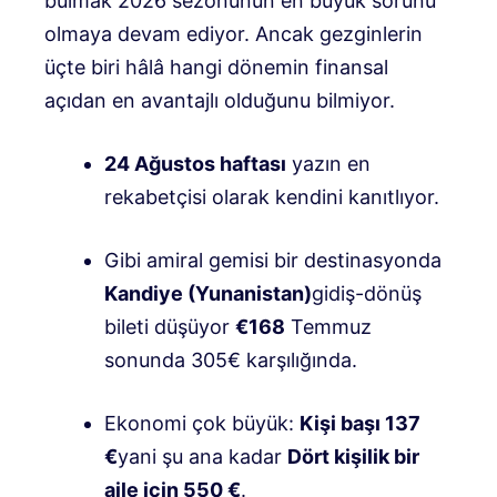
bulmak 2026 sezonunun en büyük sorunu
olmaya devam ediyor
.
Ancak gezginlerin
üçte biri hâlâ hangi dönemin finansal
açıdan en avantajlı olduğunu bilmiyor
.
24 Ağustos haftası
yazın en
rekabetçisi olarak kendini kanıtlıyor
.
Gibi amiral gemisi bir destinasyonda
Kandiye (Yunanistan)
gidiş-dönüş
bileti düşüyor
€168
Temmuz
sonunda 305€ karşılığında
.
Ekonomi çok büyük:
Kişi başı 137
€
yani şu ana kadar
Dört kişilik bir
aile için 550 €
.