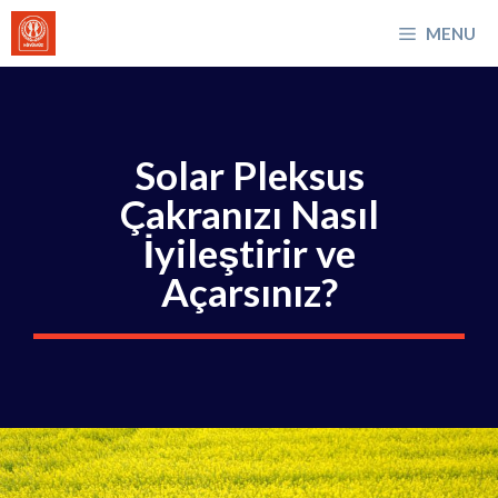
İçeriğe
MENU
atla
Solar Pleksus
Çakranızı Nasıl
İyileştirir ve
Açarsınız?