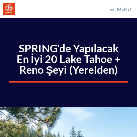
İçeriğe
MENU
atla
SPRING'de Yapılacak
En İyi 20 Lake Tahoe +
Reno Şeyi (Yerelden)