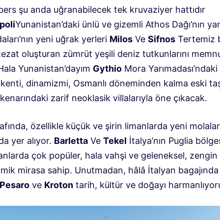
pers şu anda uğranabilecek tek kruvaziyer hattıdır
poli
Yunanistan’daki ünlü ve gizemli Athos Dağı’nın ya
aları’nın yeni uğrak yerleri
Milos
Ve
Sifnos
Tertemiz 
tezat oluşturan zümrüt yeşili deniz tutkunlarını memn
Hala Yunanistan’dayım
Gythio
Mora Yarımadası’ndaki
n kenti, dinamizmi, Osmanlı döneminden kalma eski taş
kenarındaki zarif neoklasik villalarıyla öne çıkacak.
rafında, özellikle küçük ve şirin limanlarda yeni molalar
a yer alıyor.
Barletta
Ve
Tekel
İtalya’nın Puglia bölge
nlarda çok popüler, hala vahşi ve geleneksel, zengin 
mik mirasa sahip. Unutmadan, hâlâ İtalyan bagajında ​
Pesaro
ve
Kroton
tarih, kültür ve doğayı harmanlıyor