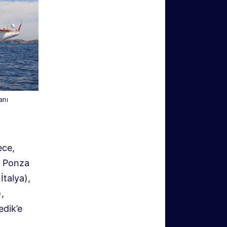
anı
ece,
k Ponza
İtalya),
,
edik’e