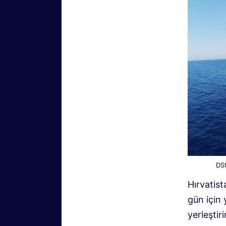
DSt
Hırvatis
gün için 
yerleştir