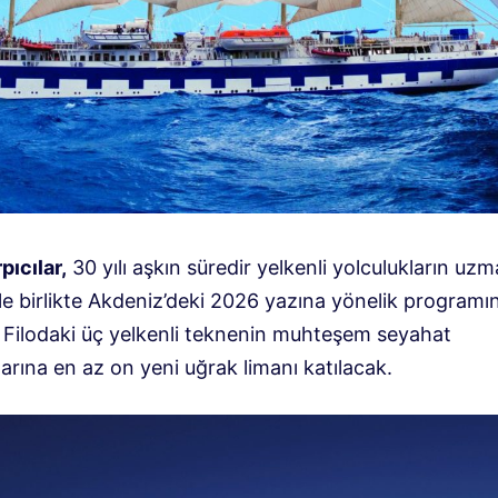
rpıcılar
,
30 yılı aşkın süredir yelkenli yolculukların uzm
rle birlikte Akdeniz’deki 2026 yazına yönelik programın
r. Filodaki üç yelkenli teknenin muhteşem seyahat
rına en az on yeni uğrak limanı katılacak.