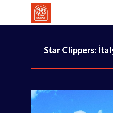
İçeriğe
atla
Star Clippers: İta