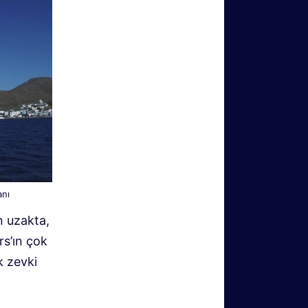
anı
n uzakta,
rs’ın çok
k zevki