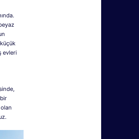
nında.
beyaz
un
 küçük
 evleri
sinde,
bir
​olan
uz.