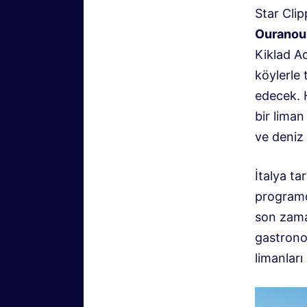
Star Clip
Ouranou
Kiklad Ad
köylerle 
edecek. 
bir lima
ve deniz 
İtalya ta
programd
son zama
gastrono
limanları