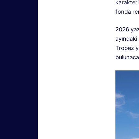
karakteri
fonda re
2026 yazı
ayındaki 
Tropez ya
bulunaca