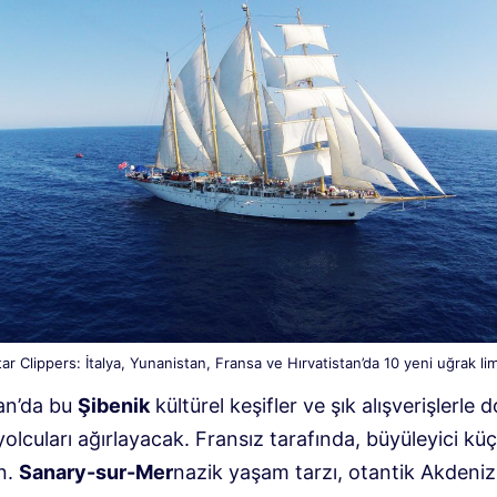
ar Clippers: İtalya, Yunanistan, Fransa ve Hırvatistan’da 10 yeni uğrak li
tan’da bu
Şibenik
kültürel keşifler ve şık alışverişlerle d
yolcuları ağırlayacak. Fransız tarafında, büyüleyici kü
in.
Sanary-sur-Mer
nazik yaşam tarzı, otantik Akdeniz