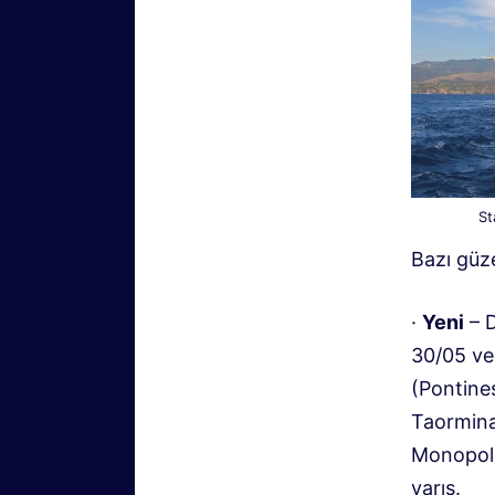
St
Bazı güz
·
Yeni
– 
30/05 ve
(Pontines
Taormina’
Monopoli 
varış.