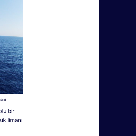
manı
olu bir
çük limanı