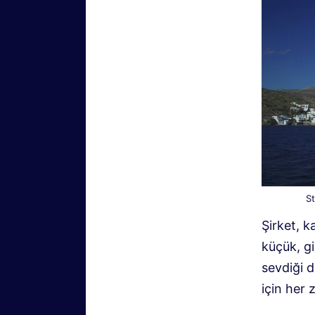
St
Şirket, k
küçük, gi
sevdiği d
için her