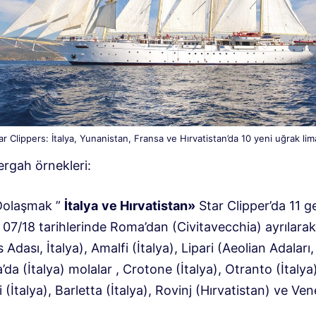
ar Clippers: İtalya, Yunanistan, Fransa ve Hırvatistan’da 10 yeni uğrak lim
ergah örnekleri:
Dolaşmak ”
İtalya
ve Hırvatistan
»
Star Clipper’da 11 g
 07/18 tarihlerinde Roma’dan (Civitavecchia) ayrılara
 Adası, İtalya), Amalfi (İtalya), Lipari (Aeolian Adaları, 
da (İtalya) molalar , Crotone (İtalya), Otranto (İtalya)
(İtalya), Barletta (İtalya), Rovinj (Hırvatistan) ve Ven