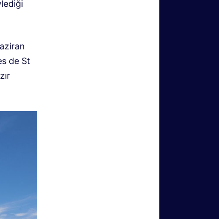
lediği
Haziran
es de St
zır