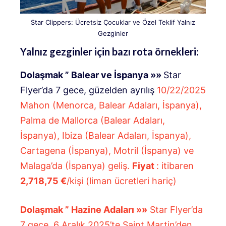
Star Clippers: Ücretsiz Çocuklar ve Özel Teklif Yalnız
Gezginler
Yalnız gezginler için bazı rota örnekleri:
Dolaşmak ”
Balear ve İspanya
»»
Star
Flyer’da 7 gece, güzelden ayrılış
10/22/2025
Mahon (Menorca, Balear Adaları, İspanya),
Palma de Mallorca (Balear Adaları,
İspanya), Ibiza (Balear Adaları, İspanya),
Cartagena (İspanya), Motril (İspanya) ve
Malaga’da (İspanya) geliş.
Fiyat
: itibaren
2,718,75 €
/kişi (liman ücretleri hariç)
Dolaşmak ”
Hazine Adaları
»»
Star Flyer’da
7 gece, 6 Aralık 2025’te Saint Martin’den