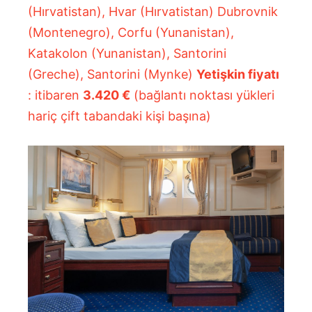
(Hırvatistan), Hvar (Hırvatistan) Dubrovnik
(Montenegro), Corfu (Yunanistan),
Katakolon (Yunanistan), Santorini
(Greche), Santorini (Mynke)
Yetişkin fiyatı
: itibaren
3.420 €
(bağlantı noktası yükleri
hariç çift tabandaki kişi başına)