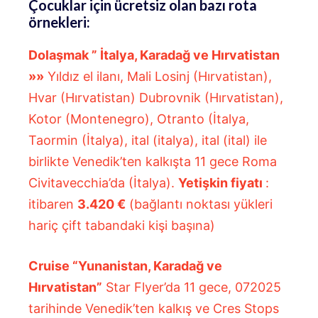
Çocuklar için ücretsiz olan bazı rota
örnekleri:
Dolaşmak ”
İtalya, Karadağ ve Hırvatistan
»»
Yıldız el ilanı, Mali Losinj (Hırvatistan),
Hvar (Hırvatistan) Dubrovnik (Hırvatistan),
Kotor (Montenegro), Otranto (İtalya,
Taormin (İtalya), ital (italya), ital (ital) ile
birlikte Venedik’ten kalkışta 11 gece Roma
Civitavecchia’da (İtalya).
Yetişkin fiyatı
:
itibaren
3.420 €
(bağlantı noktası yükleri
hariç çift tabandaki kişi başına)
Cruise “Yunanistan, Karadağ ve
Hırvatistan”
Star Flyer’da 11 gece, 072025
tarihinde Venedik’ten kalkış ve Cres Stops