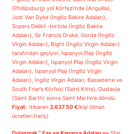
(Phillipsburg) yol Körfezi’nde (Anguilla),
Jost Van Dyke (İngiliz Bakire Adaları),
Sopers Delikli -tortola (İngiliz Bakire
Adaları), Sir Francis Drake, Gorda (İngiliz
Virgin Adaları), Bight (İngiliz Virgin Adaları)
tarafından geçiyor, İspanyol Plajı (İngiliz
Virgin Adaları), İspanyol Plajı (İngiliz Virgin
Adaları), İspanyol Plajı (İngiliz Virgin
Adaları), İngiliz Virgin Adaları, Basseterre ve
South Friar’s Körfezi (Saint Kitts), Gustavia
(Saint Barth) sonra Saint Martin’e döndü.
Fiyat
: itibaren
2.637.50 €
/kişi (liman
ücretleri hariç)
Dolaşmak ”
Fas ve Kanarya Adaları
»»
Star