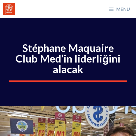
İçeriğe
MENU
atla
Stéphane Maquaire
Club Med’in liderliğini
alacak