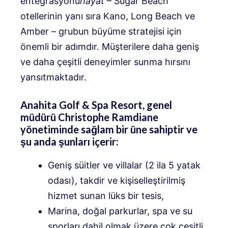
entegrasyonu
hayat
– Sugar Beach
otellerinin yanı sıra Kano, Long Beach ve
Amber – grubun büyüme stratejisi için
önemli bir adımdır. Müşterilere daha geniş
ve daha çeşitli deneyimler sunma hırsını
yansıtmaktadır.
Anahita Golf & Spa Resort, genel
müdürü Christophe Ramdiane
yönetiminde sağlam bir üne sahiptir ve
şu anda şunları içerir:
Geniş süitler ve villalar (2 ila 5 yatak
odası), takdir ve kişiselleştirilmiş
hizmet sunan lüks bir tesis,
Marina, doğal parkurlar, spa ve su
sporları dahil olmak üzere çok çeşitli