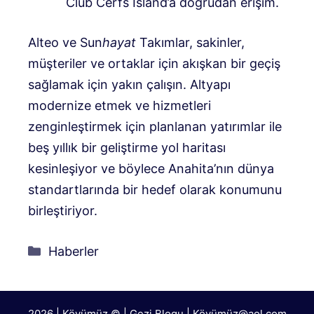
Club Cerfs Island’a doğrudan erişim.
Alteo ve Sun
hayat
Takımlar, sakinler,
müşteriler ve ortaklar için akışkan bir geçiş
sağlamak için yakın çalışın. Altyapı
modernize etmek ve hizmetleri
zenginleştirmek için planlanan yatırımlar ile
beş yıllık bir geliştirme yol haritası
kesinleşiyor ve böylece Anahita’nın dünya
standartlarında bir hedef olarak konumunu
birleştiriyor.
Kategoriler
Haberler
2026 | Köyümüz © | Gezi Blogu | Köyümü
z@aol.com