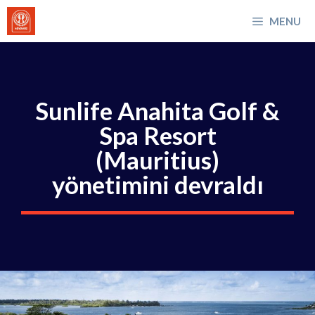
İçeriğe
MENU
atla
Sunlife Anahita Golf &
Spa Resort
(Mauritius)
yönetimini devraldı