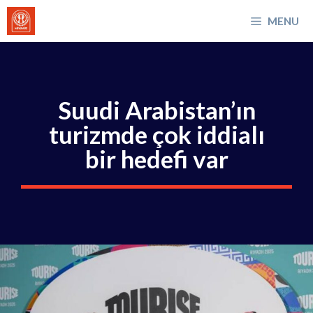
İçeriğe
MENU
atla
Suudi Arabistan’ın
turizmde çok iddialı
bir hedefi var