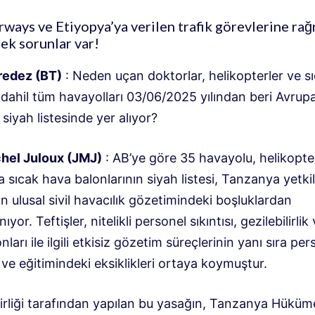
rways ve Etiyopya’ya verilen trafik görevlerine ra
ek sorunlar var!
redez (BT)
: Neden uçan doktorlar, helikopterler ve s
 dahil tüm havayolları 03/06/2025 yılından beri Avrup
n siyah listesinde yer alıyor?
hel Juloux (JMJ)
: AB’ye göre 35 havayolu, helikopte
sıcak hava balonlarının siyah listesi, Tanzanya yetkili
n ulusal sivil havacılık gözetimindeki boşluklardan
yor. Teftişler, nitelikli personel sıkıntısı, gezilebilirli
ları ile ilgili etkisiz gözetim süreçlerinin yanı sıra per
ve eğitimindeki eksiklikleri ortaya koymuştur.
irliği tarafından yapılan bu yasağın, Tanzanya Hüküm