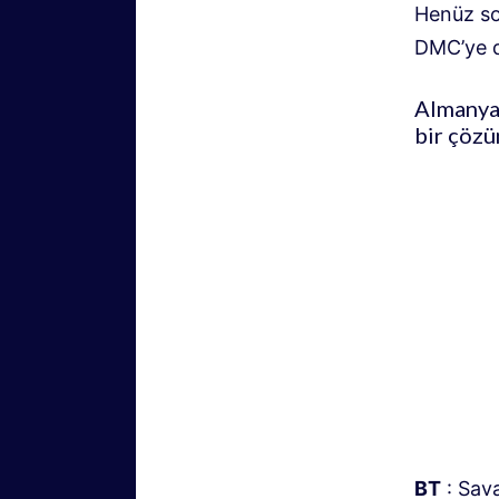
Henüz so
DMC’ye d
Almanya’
bir çözü
BT
: Sav