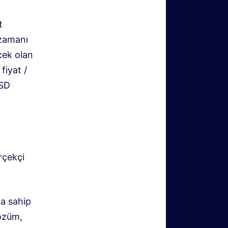
t
 zamanı
cek olan
fiyat /
USD
rçekçi
a sahip
özüm,