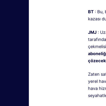
BT
: Bu, 
kazası du
JMJ
: Uz
tarafında
çekmelis
aboneliğ
çözecekt
Zaten sa
yerel hav
hava hiz
seyahatl