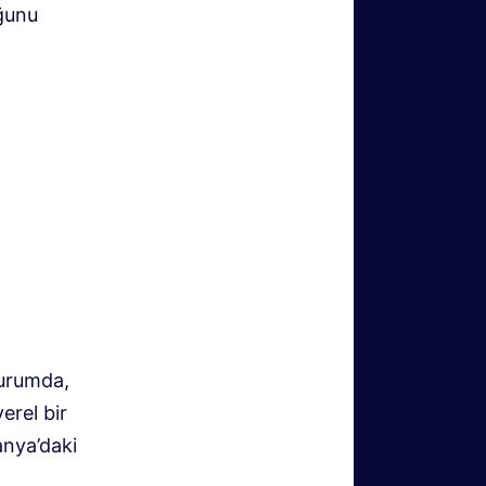
ğunu
durumda,
erel bir
anya’daki