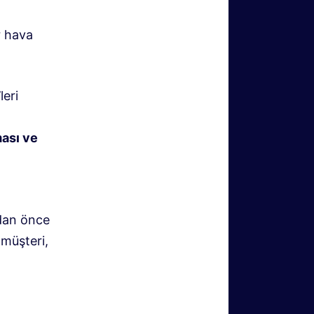
r hava
leri
ası ve
adan önce
 müşteri,