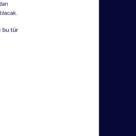
ndan
ılacak.
 bu tür