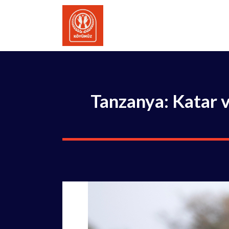
İçeriğe
atla
Tanzanya: Katar ve