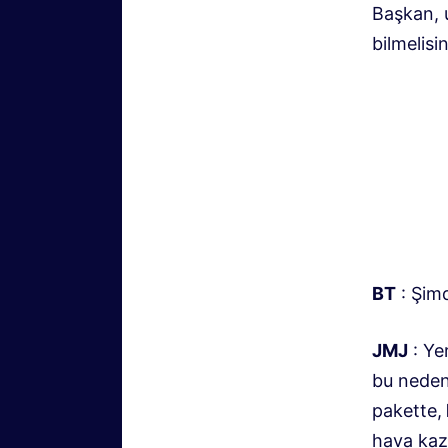
Başkan, 
bilmelisin
BT
: Şim
JMJ
: Yer
bu nedenl
pakette,
hava kaz