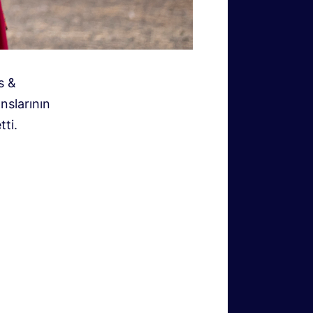
s &
nslarının
tti.