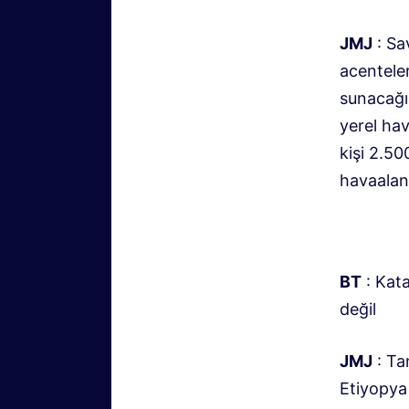
JMJ
: Sa
acenteler
sunacağı
yerel hava
kişi 2.5
havaalanı
BT
: Kat
değil
JMJ
: Ta
Etiyopya