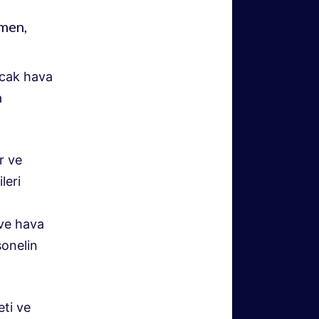
ğmen,
ıcak hava
a
r ve
leri
k ve hava
sonelin
eti ve