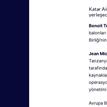
Katar Ai
yerleşec
Benoit T
balonları
Birliği’ni
Jean Mic
Tanzanya 
tarafında
kaynaklanı
operasyon
yönetimi 
Avrupa B