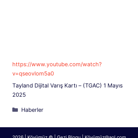
https://www.youtube.com/watch?
v=qseovlom5a0
Tayland Dijital Varış Kartı – (TGAC) 1 Mayıs
2025
Kategoriler
Haberler
2026 | Köyümüz © | Gezi Blogu | Köyümü
z@aol.com