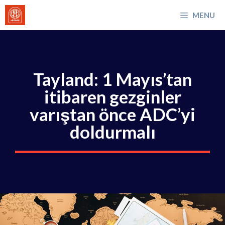
İçeriğe
MENU
atla
Tayland: 1 Mayıs’tan
itibaren gezginler
varıştan önce ADC’yi
doldurmalı