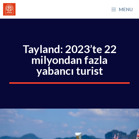
İçeriğe
MENU
atla
Tayland: 2023’te 22
milyondan fazla
yabancı turist