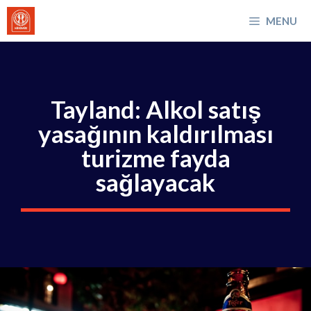
İçeriğe
MENU
atla
Tayland: Alkol satış
yasağının kaldırılması
turizme fayda
sağlayacak