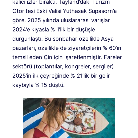
kalıcı izler bıraktı. Tayland’daki Turizm
Otoritesi Eski Valisi Yuthasak Supasorn’a
göre, 2025 yılında uluslararası varışlar
2024’e kıyasla % 1’lik bir düşüşle
durgunlaştı. Bu sonbahar özellikle Asya
pazarları, özellikle de ziyaretçilerin % 60’ını
temsil eden Çin için işaretlenmiştir. Fareler
sektörü (toplantılar, kongreler, sergiler)
2025’in ilk çeyreğinde % 21’lik bir gelir
kaybıyla % 15 düştü.