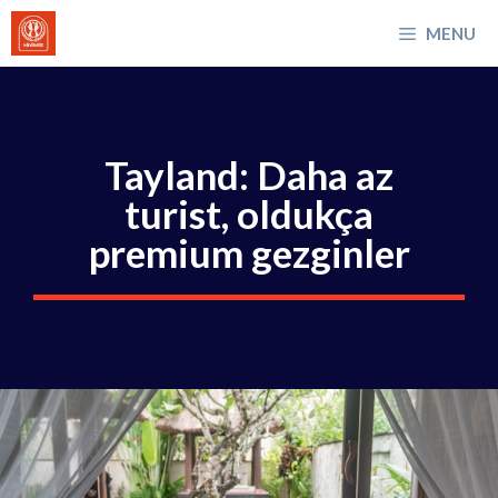
İçeriğe
MENU
atla
Tayland: Daha az
turist, oldukça
premium gezginler