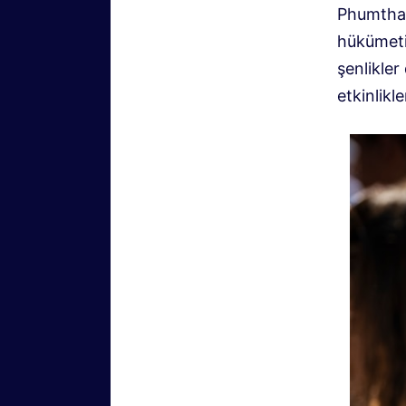
Phumtham
hükümetin
şenlikler
etkinlikl