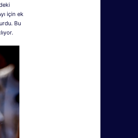
deki
yı için ek
yurdu. Bu
lıyor.