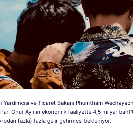
 Yardımcısı ve Ticaret Bakanı Phumtham Wechayach
iran Onur Ayının ekonomik faaliyette 4,5 milyar baht’
rodan fazla) fazla gelir getirmesi bekleniyor.