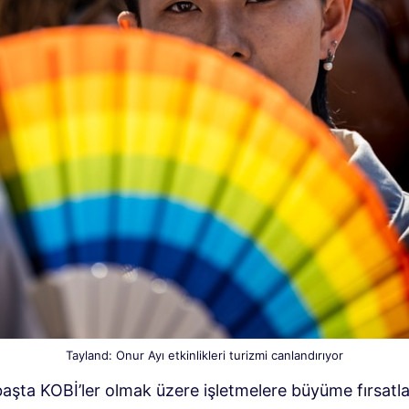
Tayland: Onur Ayı etkinlikleri turizmi canlandırıyor
başta KOBİ’ler olmak üzere işletmelere büyüme fırsatla