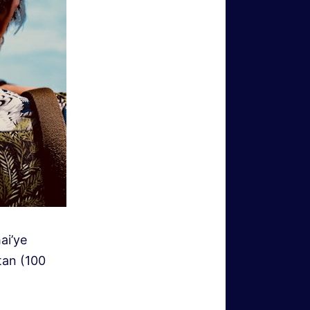
ai’ye
tan (100