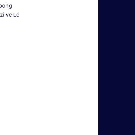
apong
zi ve Lo