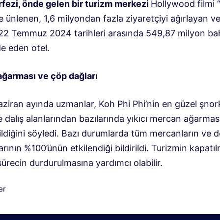
fezi, önde gelen bir turizm merkezi
Hollywood filmi 
e ünlenen, 1,6 milyondan fazla ziyaretçiyi ağırlayan v
22 Temmuz 2024 tarihleri ​​arasında 549,87 milyon bah
de eden otel.
ğarması ve çöp dağları
ziran ayında uzmanlar, Koh Phi Phi’nin en güzel şnork
 dalış alanlarından bazılarında yıkıcı mercan ağarmas
ildiğini söyledi. Bazı durumlarda tüm mercanların ve d
ının %100’ünün etkilendiği bildirildi. Turizmin kapatı
sürecin durdurulmasına yardımcı olabilir.
iler
er