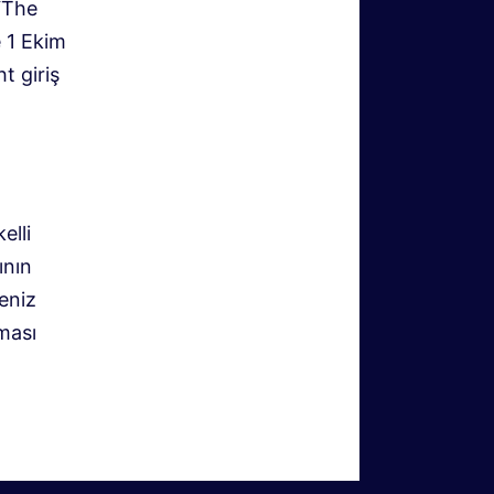
“The
e 1 Ekim
t giriş
elli
ının
eniz
lması