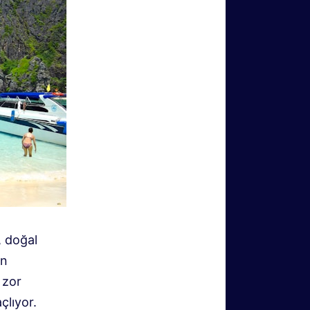
, doğal
in
 zor
çlıyor.