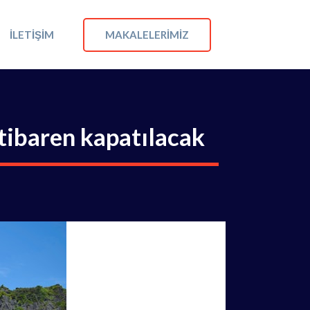
MAKALELERIMIZ
İLETIŞIM
itibaren kapatılacak