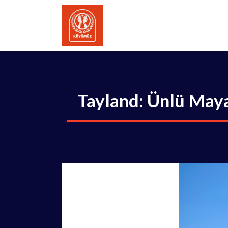
İçeriğe
atla
Tayland: Ünlü Maya 