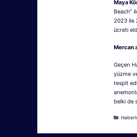
Maya Kör
Beach” il
2023 ile 
ücreti el
Mercan a
Geçen Ha
yüzme ve
tespit ed
anemonlar
belki de 
Kategor
Haberl