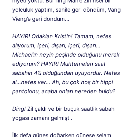
niyeti yoktu. Burning Man’e zihinsel bir
yolculuk yaptım, sahile geri döndüm, Vang
Vieng’e geri döndüm…
HAYIR! Odaklan Kristin! Tamam, nefes
alıyorum, içeri, dışarı, içeri, dışarı…
Michael’ın neyin peşinde olduğunu merak
ediyorum? HAYIR! Muhtemelen saat
sabahın 4’ü olduğundan uyuyordur. Nefes
al…nefes ver… Ah, bu çok hoş bir hippi
pantolonu, acaba onları nereden buldu?
Ding!
Zil çaldı ve bir buçuk saatlik sabah
yogası zamanı gelmişti.
İlk defa güneş doğarken güneşe selam