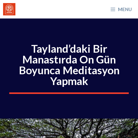
İçeriğe
MENU
atla
Tayland’daki Bir
Manastırda On Gün
Boyunca Meditasyon
Yapmak