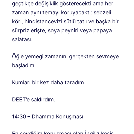
geçtikçe değişiklik gösterecekti ama her
zaman aynı temayı koruyacaktı: sebzeli
köri, hindistancevizi sütlü tatlı ve başka bir
sürpriz erişte, soya peyniri veya papaya
salatası.
Öğle yemeği zamanını gerçekten sevmeye
başladım.
Kumları bir kez daha taradım.
DEET’e saldırdım.
14:30 – Dhamma Konuşması
En sevdiğim konuşmacı olan İngiliz keşiş