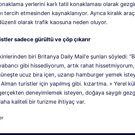
onaklama yerlerini karlı tatil konaklaması olarak gezgi
ı tercih etmesinden kaynaklanıyor. Ayrıca kiralık araç
 düzenli olarak trafik kaosuna neden oluyor.
istler sadece gürültü ve çöp çıkarır
inlerinden biri Britanya Daily Mail'e şunları söyledi: “
yabancı gibi hissediyorum, artık rahat hissetmiyorum,
güneşte ucuz bira içen, uzanıp hamburger yemek iste
e Alman turistler için yapılmış gibi. kızartma. » Yerel kü
gerçekten deneyimlemek isteyen, doğaya saygılı gezg
aha kaliteli bir turizme ihtiyaç var.
iler
er