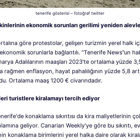
tenerife gösterisi – fotoğraf twitter
kinlerinin ekonomik sorunları gerilimi yeniden alevl
talına göre protestolar, gelişen turizmin yerel halk iç
 ekonomik sorunlarla bağlantılı. “Tenerife News”un ha
narya Adalılarının maaşları 2023'te ortalama yüzde 3,
a rağmen enflasyon, hayat pahalılığının yüzde 5,8 ar
du. Ortalama maaş 1200 € civarındadır.
eri turistlere kiralamayı tercih ediyor
nerife'de konaklama sıkıntısı da kira maliyetlerinin ç
lamına geliyor. Canarian Weekly'ye göre bu sıkıntı, e
nin konaklama birimlerini yerel halka daire olarak kir