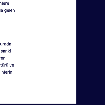
nlere
la gelen
Burada
 sanki
yen
ltürü ve
inlerin