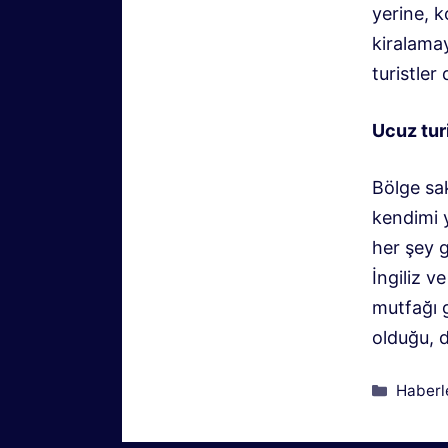
yerine, k
kiralamay
turistler
Ucuz tur
Bölge sak
kendimi 
her şey 
İngiliz v
mutfağı 
olduğu, d
Kategor
Haberl