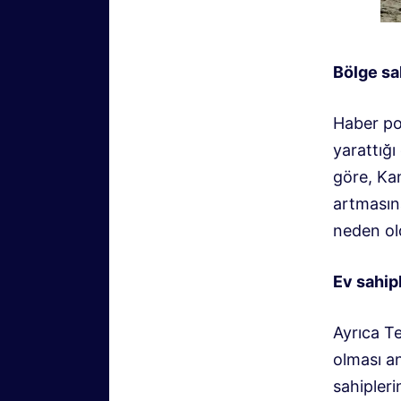
Bölge sa
Haber por
yarattığı
göre, Ka
artmasın
neden ol
Ev sahipl
Ayrıca Te
olması an
sahipleri