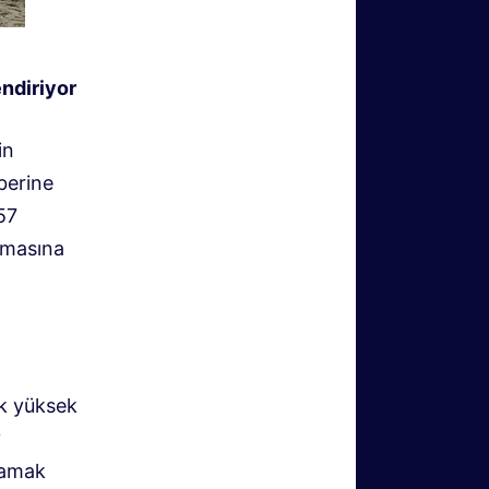
endiriyor
in
berine
57
tmasına
ok yüksek
v
alamak