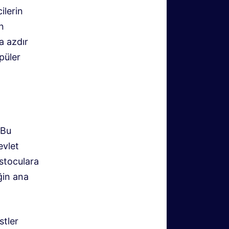
ilerin
n
a azdır
püler
 Bu
evlet
stoculara
ğin ana
stler