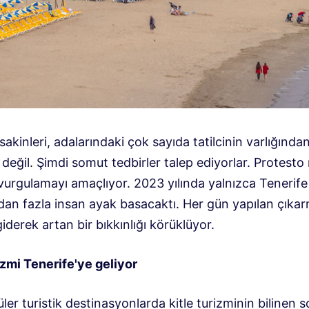
sakinleri, adalarındaki çok sayıda tatilcinin varlığında
ğil. Şimdi somut tedbirler talep ediyorlar. Protesto 
 vurgulamayı amaçlıyor. 2023 yılında yalnızca Tenerif
dan fazla insan ayak basacaktı. Her gün yapılan çıkar
iderek artan bir bıkkınlığı körüklüyor.
izmi Tenerife'ye geliyor
er turistik destinasyonlarda kitle turizminin bilinen s