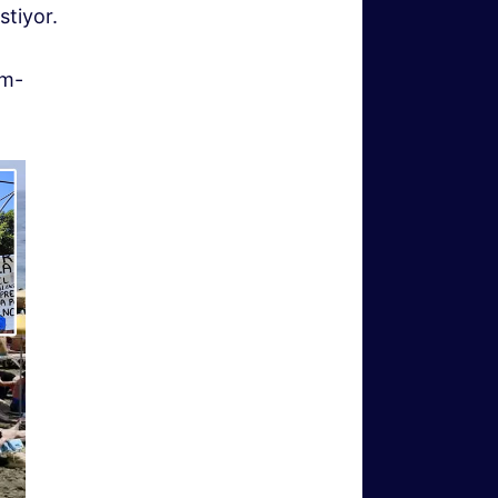
stiyor.
lm-