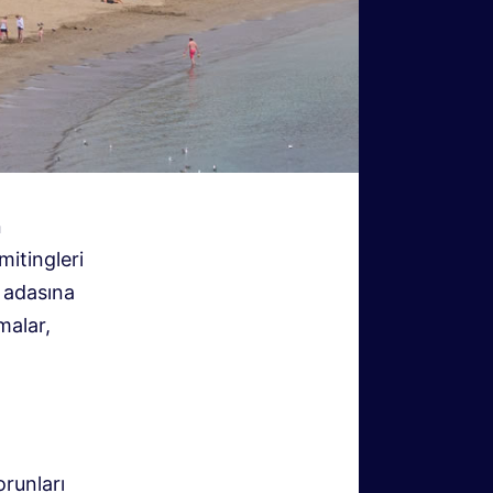
n
mitingleri
e adasına
malar,
orunları