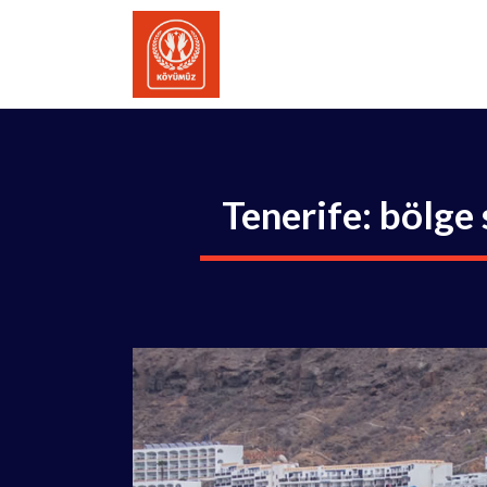
İçeriğe
atla
Tenerife: bölge 