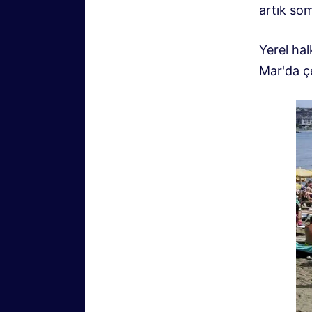
artık som
Yerel hal
Mar'da çeş