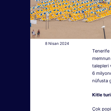
8 Nisan 2024
Tenerife 
memnun de
talepleri
6 milyon
nüfusta g
Kitle tur
Çok popül