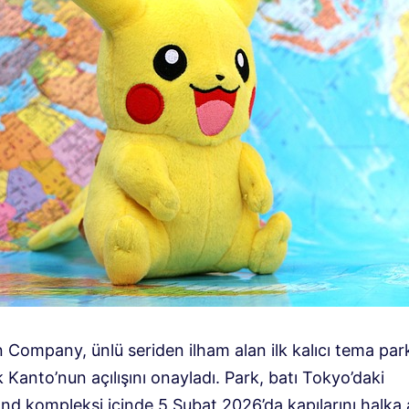
Company, ünlü seriden ilham alan ilk kalıcı tema park
Kanto’nun açılışını onayladı. Park, batı Tokyo’daki
and kompleksi içinde 5 Şubat 2026’da kapılarını halka