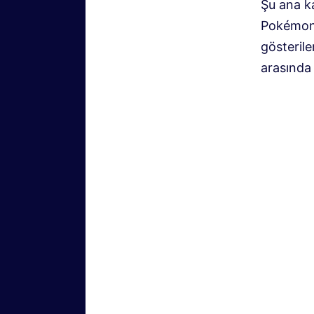
Şu ana k
Pokémon 
gösterile
arasında 