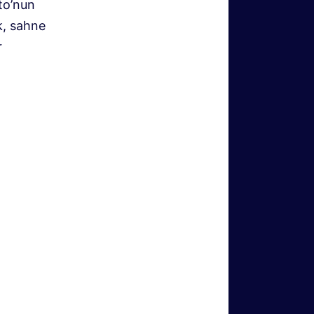
to’nun
k, sahne
r