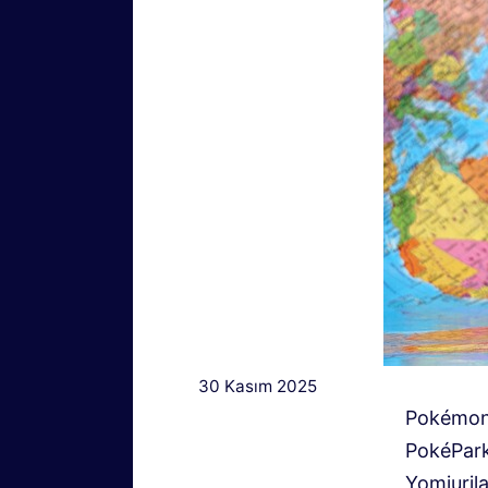
30 Kasım 2025
Pokémon 
PokéPark 
Yomiuril