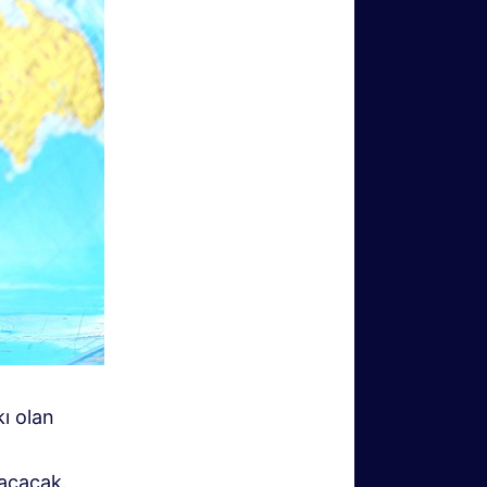
ı olan
 açacak.