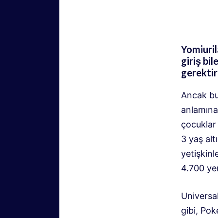
Yomiuril
giriş bil
gerektir
Ancak bu 
anlamına 
çocuklar 
3 yaş alt
yetişkinl
4.700 ye
Universa
gibi, Pok