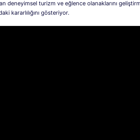
an deneyimsel turizm ve eğlence olanaklarını geliştir
ki kararlılığını gösteriyor.