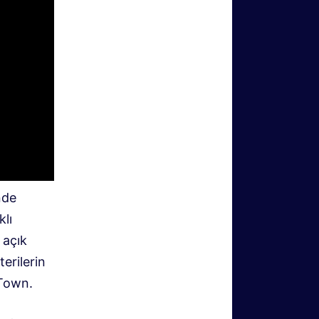
nde
klı
 açık
erilerin
 Town.