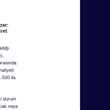
zer:
cret
adığı
),
arasında.
maliyeti
.500 ila
ki durum
acak veya