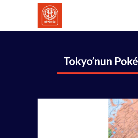
İçeriğe
atla
Tokyo’nun Poké