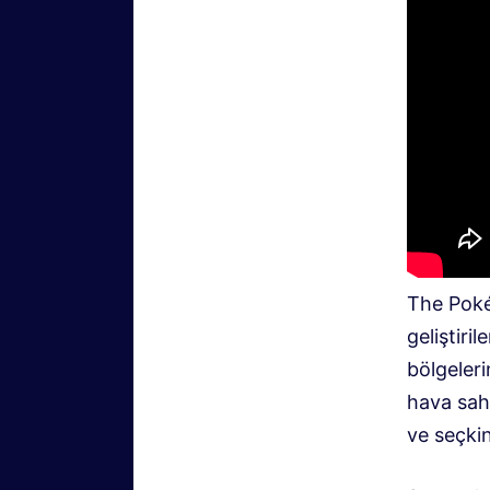
The Poké
geliştiri
bölgeleri
hava sah
ve seçki