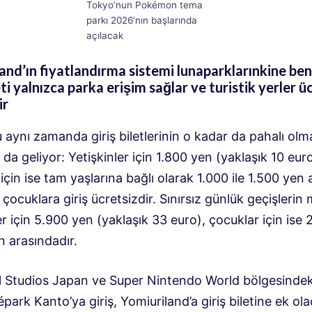
Tokyo’nun Pokémon tema
parkı 2026’nın başlarında
açılacak
and’ın fiyatlandırma sistemi lunaparklarınkine ben
eti yalnızca parka erişim sağlar ve turistik yerler ü
ir
aynı zamanda giriş biletlerinin o kadar da pahalı olm
da geliyor: Yetişkinler için 1.800 yen (yaklaşık 10 euro
için ise tam yaşlarına bağlı olarak 1.000 ile 1.500 yen 
ı çocuklara giriş ücretsizdir. Sınırsız günlük geçişlerin 
er için 5.900 yen (yaklaşık 33 euro), çocuklar için ise 2
n arasındadır.
l Studios Japan ve Super Nintendo World bölgesinde
épark Kanto’ya giriş, Yomiuriland’a giriş biletine ek ol