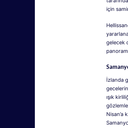
tarafında
için sami
Hellissan
yararlana
gelecek o
panorami
Samanyol
İzlanda g
geceleri
ışık kirl
gözlemlen
Nisan’a k
Samanyol