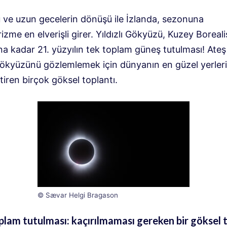
 ve uzun gecelerin dönüşü ile İzlanda, sezonuna
izme en elverişli girer. Yıldızlı Gökyüzü, Kuzey Boreali
na kadar 21. yüzyılın tek toplam güneş tutulması! Ate
gökyüzünü gözlemlemek için dünyanın en güzel yerleri
tiren birçok göksel toplantı.
© Sævar Helgi Bragason
lam tutulması: kaçırılmaması gereken bir göksel 