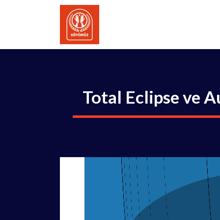
İçeriğe
atla
Total Eclipse ve A