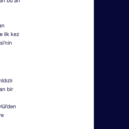
nan bu an
an
 ilk kez
si’nin
ldızlı
an bir
lül’den
ve