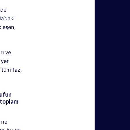
nde
da’daki
kleşen,
rı ve
 yer
 tüm faz,
pufun
 toplam
erne