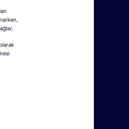
lan
unarken,
ağlar.
olarak
mesi