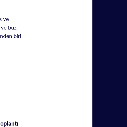
s ve
ş ve buz
nden biri
toplantı