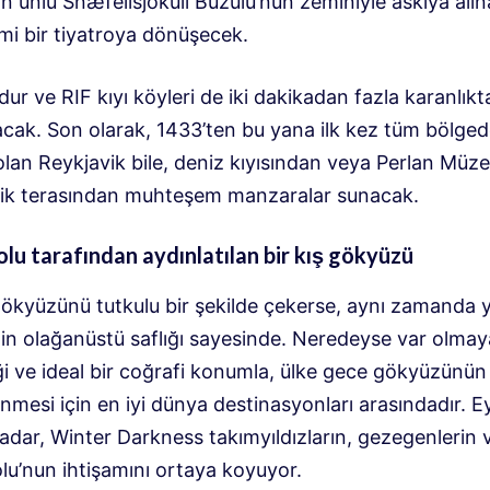
n ünlü Snæfellsjökull Buzulu’nun zeminiyle askıya alı
mi bir tiyatroya dönüşecek.
dur ve RIF kıyı köyleri de iki dakikadan fazla karanlıkt
cak. Son olarak, 1433’ten bu yana ilk kez tüm bölgede
lan Reykjavik bile, deniz kıyısından veya Perlan Müze
k terasından muhteşem manzaralar sunacak.
u tarafından aydınlatılan bir kış gökyüzü
ökyüzünü tutkulu bir şekilde çekerse, aynı zamanda yı
nin olağanüstü saflığı sayesinde. Neredeyse var olmay
iliği ve ideal bir coğrafi konumla, ülke gece gökyüzünün
mesi için en iyi dünya destinasyonları arasındadır. Ey
adar, Winter Darkness takımyıldızların, gezegenlerin 
u’nun ihtişamını ortaya koyuyor.