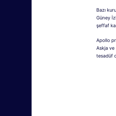
Bazı kuru
Güney İz
şeffaf ka
Apollo pr
Askja ve 
tesadüf d