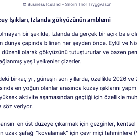
© Business Iceland – Snorri Thor Tryggvason
ey Işıkları, İzlanda gökyüzünün amblemi
 olmayan bir şekilde, İzlanda da gerçek bir açık bale o
için dünya çapında bilinen her şeyden önce. Eylül ve Ni
, düzenli olarak gökyüzünü tutuştururlar ve bazen p
ağlanmış yeşil yelkenler çizerler.
i birkaç yıl, güneşin son yıllarda, özellikle 2026 ve
rasında en yoğun olanlar arasında kuzey ışıklarını yapm
yüksek aktivite aşamasından geçtiği için özellikle m
 söz veriyor.
ansını en üst düzeye çıkarmak için gezginler, kentsel
n uzak şafağı “kovalamak” için çevrimiçi tahminlere (