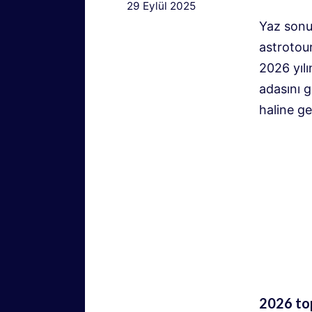
29 Eylül 2025
Yaz sonu
astrotour
2026 yılı
adasını 
haline ge
2026 top