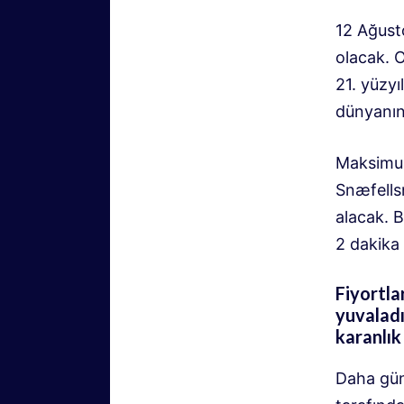
12 Ağust
olacak. O
21. yüzyı
dünyanın 
Maksimum 
Snæfells
alacak. 
2 dakika 
Fiyortla
yuvaladı
karanlık
Daha güne