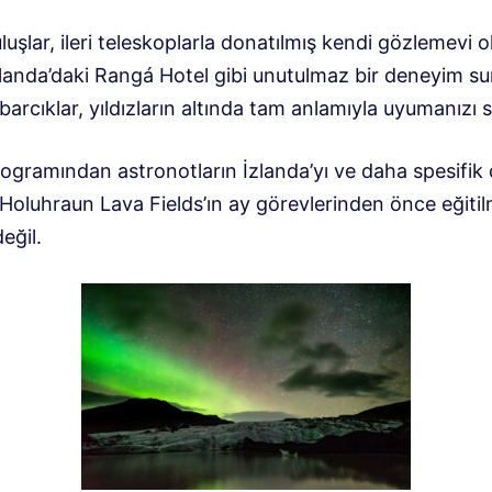
luşlar, ileri teleskoplarla donatılmış kendi gözlemevi o
landa’daki Rangá Hotel gibi unutulmaz bir deneyim s
barcıklar, yıldızların altında tam anlamıyla uyumanızı s
ogramından astronotların İzlanda’yı ve daha spesifik 
Holuhraun Lava Fields’ın ay görevlerinden önce eğitil
eğil.