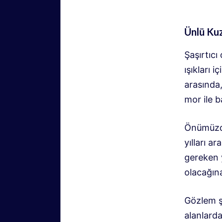
Ünlü Kuz
Şaşırtıcı
ışıkları 
arasında
mor ile b
Önümüzdek
yılları a
gereken 
olacağına
Gözlem ş
alanlarda