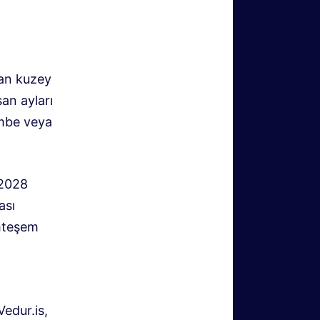
lan kuzey
san ayları
embe veya
 2028
ası
uhteşem
Vedur.is,