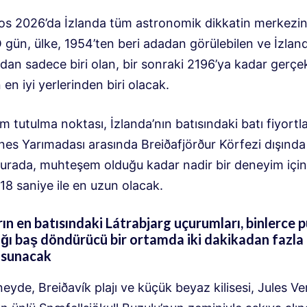
os 2026’da İzlanda tüm astronomik dikkatin merkezi
 gün, ülke, 1954’ten beri adadan görülebilen ve İzlan
ldan sadece biri olan, bir sonraki 2196’ya kadar gerçe
en iyi yerlerinden biri olacak.
tutulma noktası, İzlanda’nın batısındaki batı fiyortla
nes Yarımadası arasında Breiðafjörður Körfezi dışında
Burada, muhteşem olduğu kadar nadir bir deneyim için
18 saniye ile en uzun olacak.
rın en batısındaki Látrabjarg uçurumları, binlerce 
ğı baş döndürücü bir ortamda iki dakikadan fazla
 sunacak
yde, Breiðavík plajı ve küçük beyaz kilisesi, Jules V