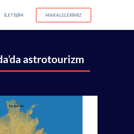
MAKALELERIMIZ
İLETIŞIM
nda’da astrotourizm