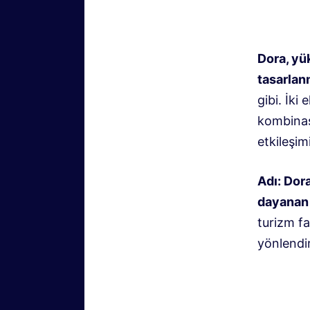
Dora, yük
tasarlan
gibi. İki
kombinasy
etkileşimi
Adı: Dor
dayanan 
turizm fa
yönlendi