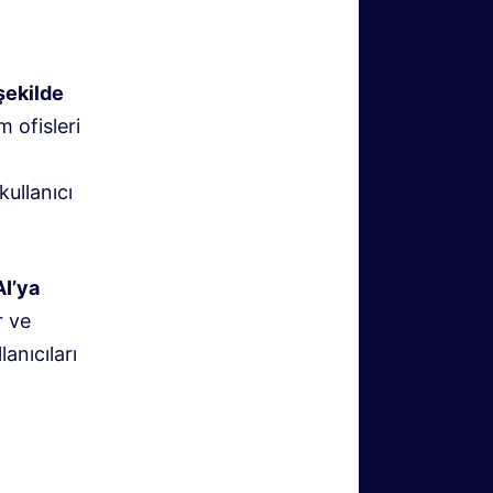
şekilde
m ofisleri
ullanıcı
AI’ya
r ve
anıcıları