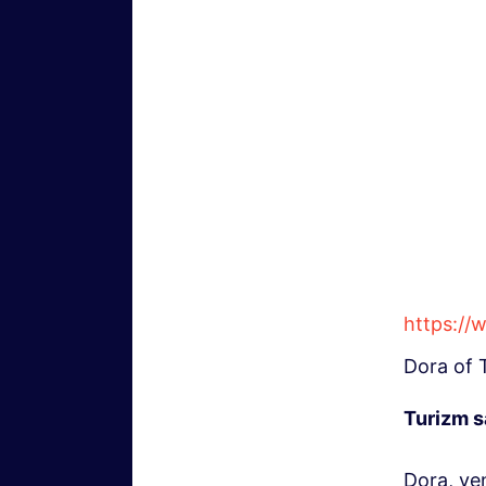
https:/
Dora of 
Turizm s
Dora, yen