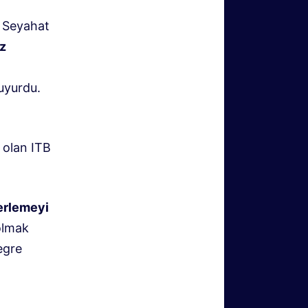
n Seyahat
z
n
duyurdu.
k olan ITB
lerlemeyi
olmak
tegre