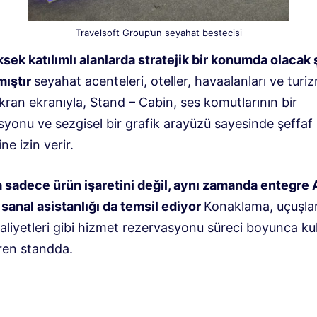
Travelsoft Group’un seyahat bestecisi
sek katılımlı alanlarda stratejik bir konumda olacak 
mıştır
seyahat acenteleri, oteller, havaalanları ve turiz
 ekran ekranıyla, Stand – Cabin, ses komutlarının bir
onu ve sezgisel bir grafik arayüzü sayesinde şeffaf k
ne izin verir.
a sadece ürün işaretini değil, aynı zamanda entegre 
sanal asistanlığı da temsil ediyor
Konaklama, uçuşla
aliyetleri gibi hizmet rezervasyonu süreci boyunca kull
ren standda.