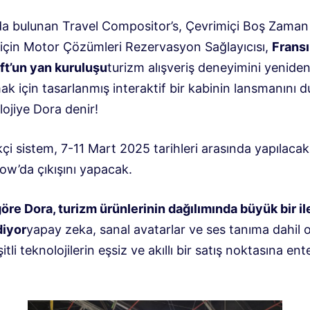
da bulunan Travel Compositor’s, Çevrimiçi Boş Zama
ı için Motor Çözümleri Rezervasyon Sağlayıcısı,
Fransı
ft’un yan kuruluşu
turizm alışveriş deneyimini yenide
k için tasarlanmış interaktif bir kabinin lansmanını 
ojiye Dora denir!
kçi sistem, 7-11 Mart 2025 tarihleri ​​arasında yapılaca
ow’da çıkışını yapacak.
göre Dora, turizm ürünlerinin dağılımında büyük bir i
diyor
yapay zeka, sanal avatarlar ve ses tanıma dahil 
itli teknolojilerin eşsiz ve akıllı bir satış noktasına en