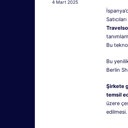
4 Mart 2025
İspanya’
Satıcılar
Travelso
tanımlama
Bu teknol
Bu yenili
Berlin Sh
Şirkete 
temsil e
üzere çeş
edilmesi.