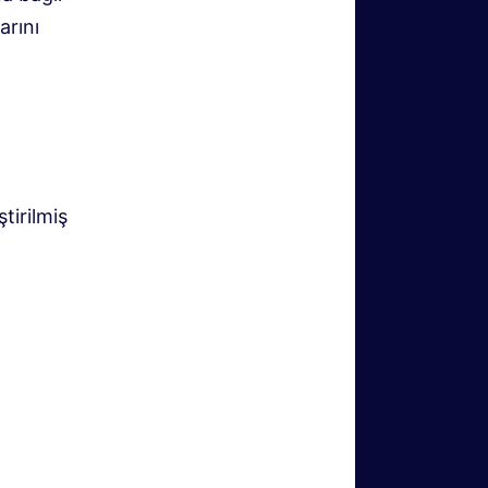
arını
tirilmiş