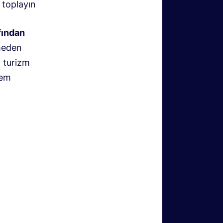
r toplayın
fından
meden
n turizm
tem