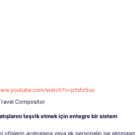
/www.youtube.com/watch?v=jzfsfz5uo
Travel Compositor
atışlarını teşvik etmek için entegre bir sistem
i ofislerin açılmasına veya ek personelin işe alınmasın