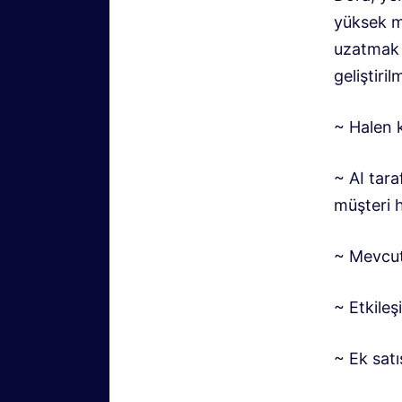
yüksek ma
uzatmak i
geliştiril
~ Halen k
~ AI tara
müşteri 
~ Mevcut
~ Etkileş
~ Ek satı