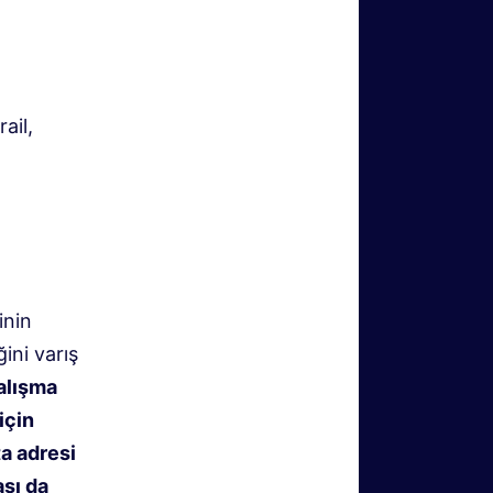
ail,
inin
ini varış
alışma
için
ta adresi
ası da