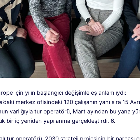
rope için yılın başlangıcı değişimle eş anlamlıydı:
’daki merkez ofisindeki 120 çalışanın yanı sıra 15 Avrup
nun varlığıyla tur operatörü, Mart ayından bu yana yü
k bir iç yeniden yapılanma gerçekleştirdi. 6.
lı tur operatörü, 2030 strateji projesinin bir parçası o