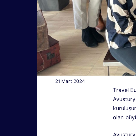
21 Mart 2024
Travel Eu
Avusturya
kuruluşu
olan büyü
Avusturya