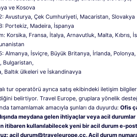
ya ve Kosova
2: Avusturya, Çek Cumhuriyeti, Macaristan, Slovakya
3: Portekiz, Madeira, İspanya
m: Korsika, Fransa, İtalya, Arnavutluk, Malta, Kıbrıs, İsr
unanistan
: Almanya, İsviçre, Büyük Britanya, İrlanda, Polonya,
, Bulgaristan,
 Baltık ülkeleri ve İskandinavya
lı tur operatörü ayrıca satış ekibindeki iletişim bilgiler
ğini belirtiyor. Travel Europe, gruplara yönelik desteğ
ında tamamlamak amacıyla şunları da duyurdu:
Ofis ç
 dışında meydana gelen ihtiyaçlar veya acil durumlar 
 itibaren kullanılabilecek yeni bir acil durum e-pos
uz: acil
durum@traveleurope.cc
. Acil durum numar