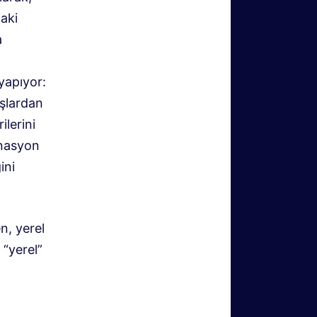
daki
a
yapıyor:
uşlardan
ilerini
inasyon
ini
n, yerel
 “yerel”