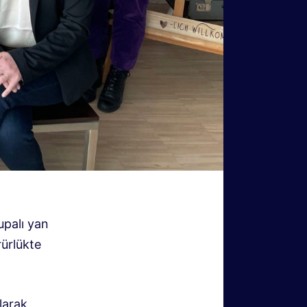
alı ​​yan
rürlükte
larak,