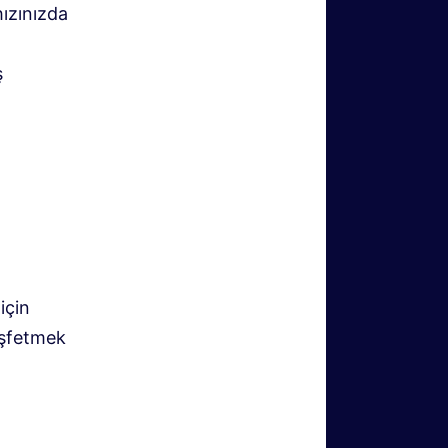
ızınızda
ş
.
için
keşfetmek