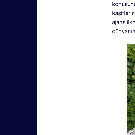
konusund
kaşifleri
ajans il
dünyanın