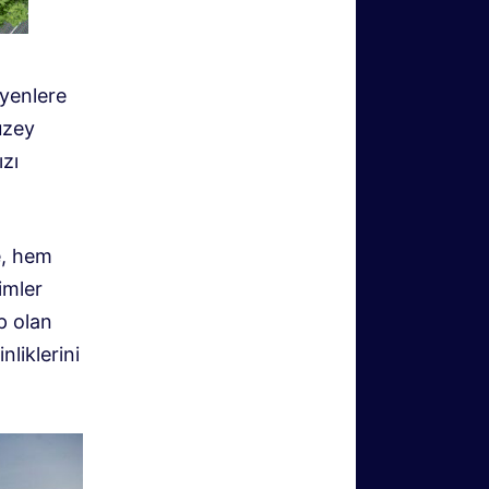
yenlere
uzey
ızı
e, hem
imler
p olan
nliklerini