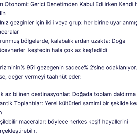
rı Otonomi: Gerici Denetimden Kabul Edilirken Kendi h
din
lnız gezginler için ikili veya grup: her birine uyarlanmı
ceralar
runmuş bölgelerde, kalabalıklardan uzakta: Doğal
cevherleri keşfedin hala çok az keşfedildi
rizminin% 95’i gezegenin sadece% 2’sine odaklanıyor
se, değer vermeyi taahhüt eder:
k az bilinen destinasyonlar: Doğada toplam daldırma 
antik Toplantılar: Yerel kültürleri samimi bir şekilde 
n
işilebilir maceralar: böylece herkes keşif hayallerini
rçekleştirebilir.