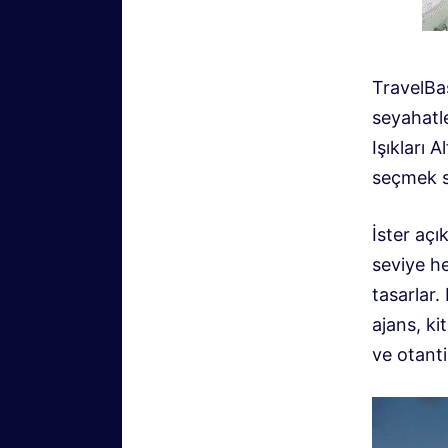
TravelBa
seyahatle
Işıkları 
seçmek s
İster aç
seviye h
tasarlar.
ajans, ki
ve otanti