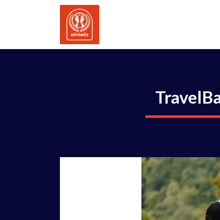
İçeriğe
atla
TravelBa