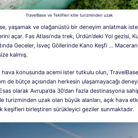
TravelBase ve Teklifleri kitle turizminden uzak
se, yaşamak ve olağanüstü bir deneyim anlatmak iste
rini açar. Fas Atlası’nda trek, Ürdün’deki Yol gezisi, K
Altında Geceler, İsveç Göllerinde Kano Keşfi … Maceran
ize kalmış.
ık hava konusunda acemi ister tutkulu olun, TravelBas
em de bütçe açısından herkesin ulaşamayacağı deney
 Esas olarak Avrupa’da 30’dan fazla destinasyona sahi
tle turizminden uzak olan büyük alanları, açık hava etki
k keşifleri birleştiren sürükleyici geziler sunmaktadır.