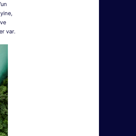
’un
yine,
 ve
er var.