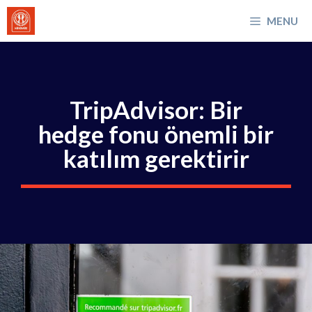
İçeriğe
MENU
atla
TripAdvisor: Bir
hedge fonu önemli bir
katılım gerektirir