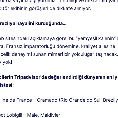
or'da yayınladığı yorumların niteliği ve miktarının yanı
ditör ekibinin görüşleri de dikkate alınıyor.
rezilya hayalini kurduğunda…
b sitesindeki açıklamaya göre, bu “yemyeşil kalenin” 
a, Fransız İmparatorluğu dönemine, kraliyet ailesine l
ncelik deneyimi sunan mimari bir yolculuğa” taşınacak
y yok!
lcilerin Tripadvisor'da değerlendirdiği dünyanın en iy
istesi:
lline de France – Gramado (Rio Grande do Sul, Brezily
ct Lobigili – Male, Maldivler