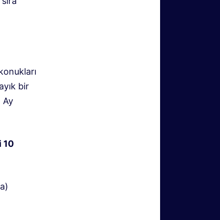
 sıra
konukları
ayık bir
. Ay
i 10
a)