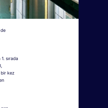
 de
 1. sırada
l,
 bir kez
ren