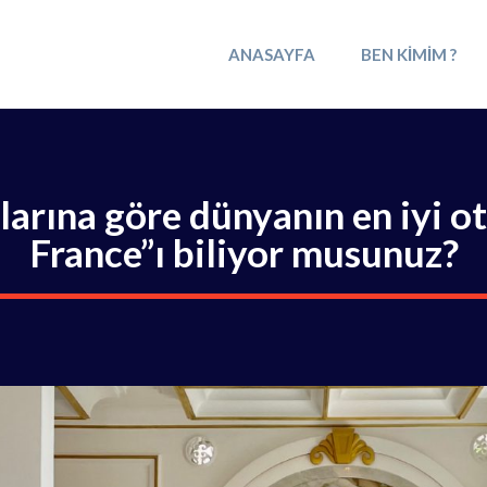
ANASAYFA
BEN KIMIM ?
arına göre dünyanın en iyi ote
France”ı biliyor musunuz?