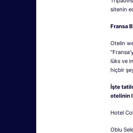
Tripadvis
sitenin e
Fransa B
Otelin we
“Fransa'y
lüks ve i
hiçbir şe
İşte tati
otelinin l
Hotel Co
Oblu Sele