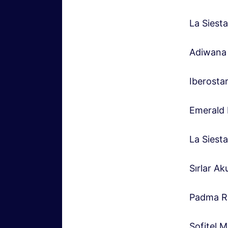
La Siest
Adiwana 
Iberosta
Emerald 
La Siest
Sırlar A
Padma Re
Sofitel 