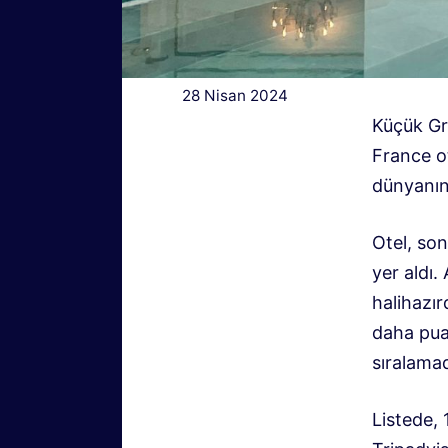
28 Nisan 2024
Küçük Gr
France ot
dünyanın 
Otel, son
yer aldı.
halihazır
daha puan
sıralamad
Listede, 1