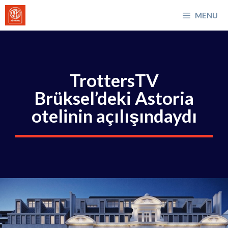
İçeriğe
MENU
atla
TrottersTV
Brüksel’deki Astoria
otelinin açılışındaydı