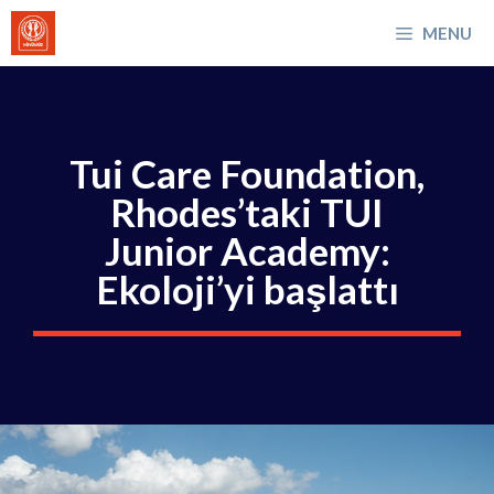
İçeriğe
MENU
atla
Tui Care Foundation,
Rhodes’taki TUI
Junior Academy:
Ekoloji’yi başlattı