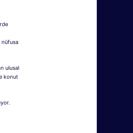
erde
l nüfusa
an ulusal
ne konut
yor.