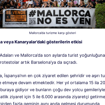
Mallorca’da turizme karşı gösteri
a veya Kanaryalar’daki gösterilerin etkisi
Adaları ve Mallorca’da son aylarda turist yoğunluğuna
rotestolar artık Barselona’ya da sıçradı.
, ​​​​İspanya’nın en çok ziyaret edilen şehridir ve aşırı t
 etmeye devam etmektedir. Her yıl ortalama 15 ila 2
 buraya gidiyor ve bunların çoğu dev yolcu gemileriyle
atlik ziyaret için 5 ile 6.000 arasında ziyaretçi getirm
e birden fazla geminin aynı anda gelmesi durumunda