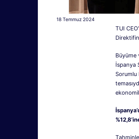
18 Temmuz 2024
TUI CEO’s
Direktifi
Büyüme v
İspanya 
Sorumlu 
temasıyd
ekonomik 
İspanya’d
%12,8’in
Tahminler