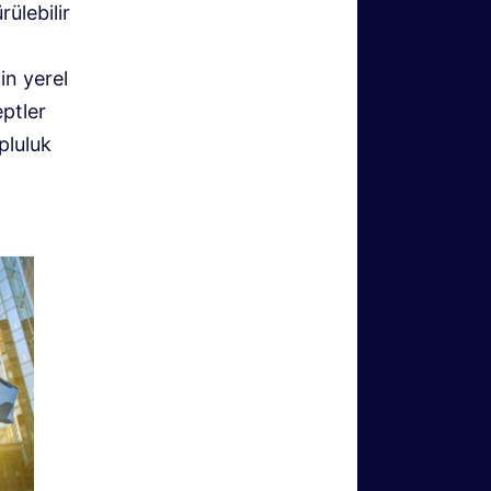
ülebilir
in yerel
eptler
opluluk