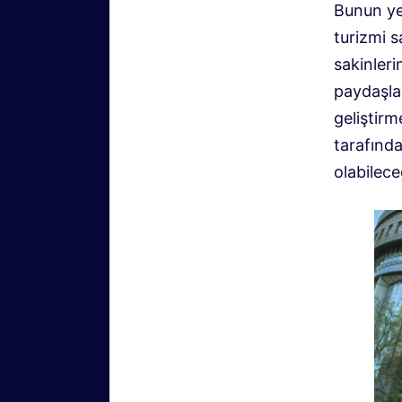
Bunun yer
turizmi s
sakinleri
paydaşlar
geliştirm
tarafınd
olabilece