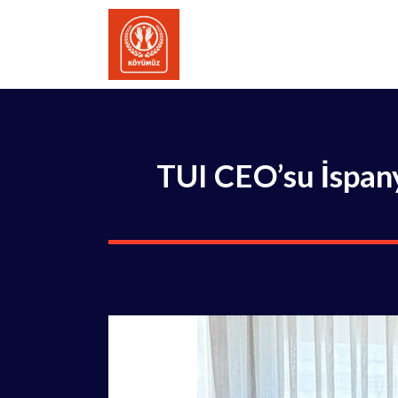
İçeriğe
atla
TUI CEO’su İspany