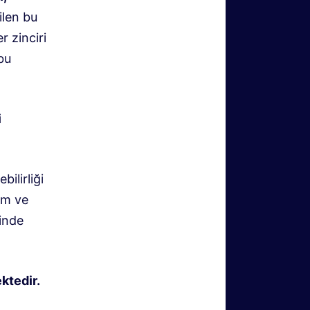
ilen bu
r zinciri
bu
i
ilirliği
tim ve
rinde
ktedir.