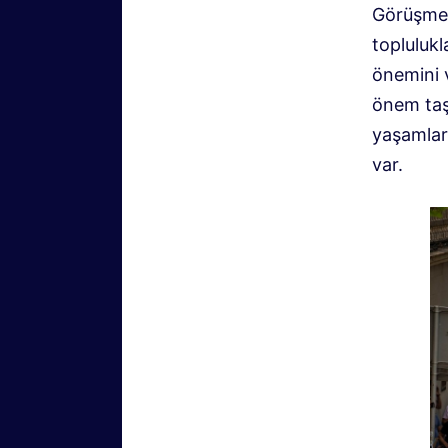
Görüşmele
toplulukl
önemini v
önem taşı
yaşamları
var.