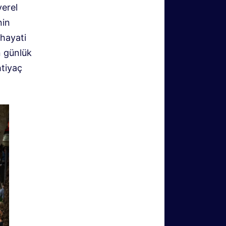
yerel
nin
 hayati
n günlük
htiyaç