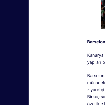
Barselon
Kanarya 
yapılan p
Barselona
mücadele
ziyaretçi
Birkaç sa
özellikl