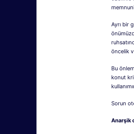
memnuniye
Ayrı bir 
önümüzdek
ruhsatın
öncelik v
Bu önlem,
konut kr
kullanımı
Sorun ot
Anarşik 