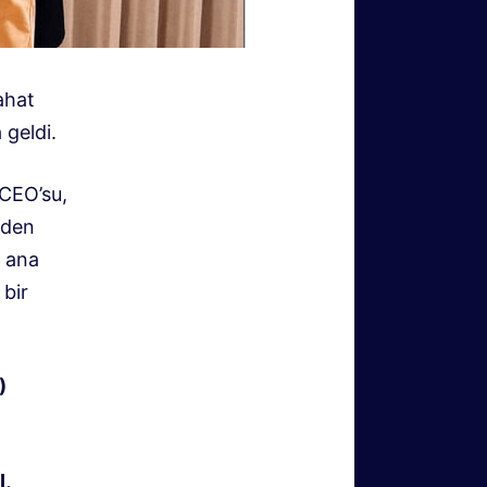
ahat
 geldi.
 CEO’su,
mden
n ana
 bir
)
I,