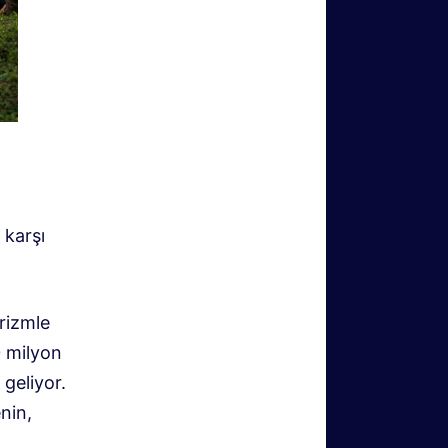
 karşı
urizmle
0 milyon
 geliyor.
enin,