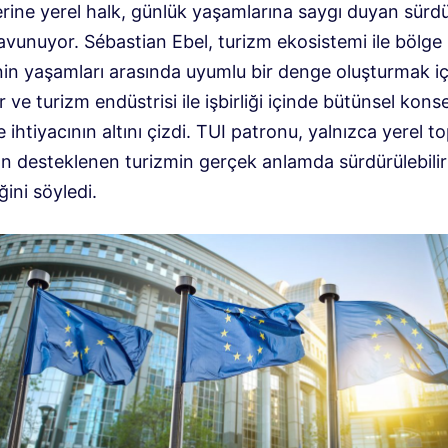
ine yerel halk, günlük yaşamlarına saygı duyan sürdür
avunuyor. Sébastian Ebel, turizm ekosistemi ile bölge
nin yaşamları arasında uyumlu bir denge oluşturmak iç
 ve turizm endüstrisi ile işbirliği içinde bütünsel kons
e ihtiyacının altını çizdi. TUI patronu, yalnızca yerel t
an desteklenen turizmin gerçek anlamda sürdürülebilir
ğini söyledi.