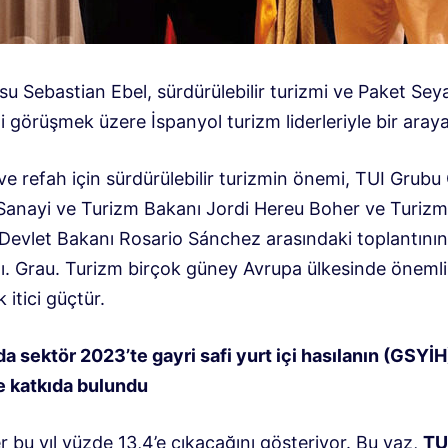
u Sebastian Ebel, sürdürülebilir turizmi ve Paket Sey
ni görüşmek üzere İspanyol turizm liderleriyle bir araya
e refah için sürdürülebilir turizmin önemi, TUI Grubu
Sanayi ve Turizm Bakanı Jordi Hereu Boher ve Turiz
Devlet Bakanı Rosario Sánchez arasındaki toplantını
ı. Grau. Turizm birçok güney Avrupa ülkesinde önemli
itici güçtür.
a sektör 2023’te gayri safi yurt içi hasılanın (GSYİH
e katkıda bulundu
 bu yıl yüzde 13,4’e çıkacağını gösteriyor. Bu yaz,
TU