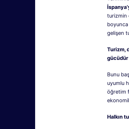
İspanya’y
turizmin 
boyunca b
gelişen t
Turizm, 
gücüdür
Bunu başa
uyumlu ha
öğretim f
ekonomik
Halkın t