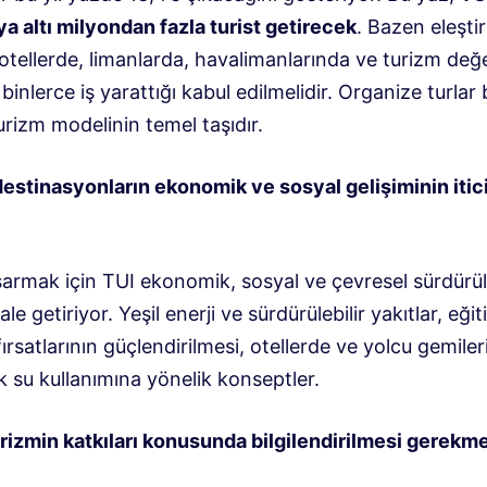
a altı milyondan fazla turist getirecek
. Bazen eleştir
otellerde, limanlarda, havalimanlarında ve turizm değe
inlerce iş yarattığı kabul edilmelidir. Organize turlar 
urizm modelinin temel taşıdır.
destinasyonların ekonomik ve sosyal gelişiminin itic
rmak için TUI ekonomik, sosyal ve çevresel sürdürüleb
le getiriyor. Yeşil enerji ve sürdürülebilir yakıtlar, eği
ırsatlarının güçlendirilmesi, otellerde ve yolcu gemile
 su kullanımına yönelik konseptler.
urizmin katkıları konusunda bilgilendirilmesi gerekme